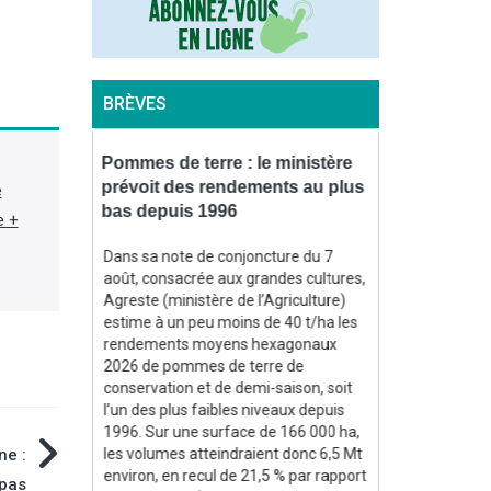
BRÈVES
ogression
Pommes de terre : le ministère
Pommes/poire
 leur
prévoit des rendements au plus
pommes atte
e
mmation
bas depuis 1996
baisse, cell
e +
hausse
Dans sa note de conjoncture du 7
te
août, consacrée aux grandes cultures,
La récolte de
 souligne la
Agreste (ministère de l’Agriculture)
pays producteu
aux
estime à un peu moins de 40 t/ha les
européenne (UE
ne, alors
rendements moyens hexagonaux
millions de ton
andes,
2026 de pommes de terre de
de 15,6 % par r
s, ont
conservation et de demi-saison, soit
de 14,3 % par 
n 2025, de
l’un des plus faibles niveaux depuis
des trois dern
a Fil)
1996. Sur une surface de 166 000 ha,
les premières 
ne :
les volumes atteindraient donc 6,5 Mt
la World Apple
environ, en recul de 21,5 % par rapport
(Wapa) lors du
 pas