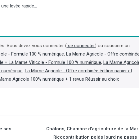
r une levée rapide…
és. Vous devez vous connecter (
se connecter
) ou souscrire un
Viandes : en 2025, pr
des importations et de
cole - Formule 100 % numérique
,
La Marne Agricole - Offre combiné
poids dans la conso
le + La Marne Viticole - Formule 100 % numérique
,
La Marne Agricol
t numérique
,
La Marne Agricole - Offre combinée édition papier et
Une récente synthèse de
Marne Agricole 100% numérique + 1 revue Réussir au choix
FranceAgriMer et d’Agres
(ministère de l’Agriculture)
« dépendance croissante 
importations » de l’Hexago
que les importations de vi
toutes espèces confondue
continué leur croissance e
5 %. (Lire la suite dans l'Agr
se ses
Châlons, Chambre d’agriculture de la Mar
l’écocontribution poids lourd ne passe