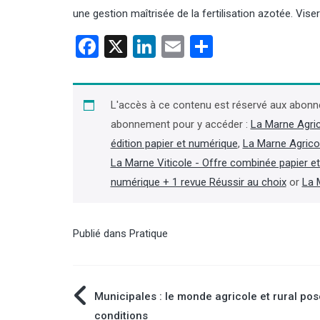
une gestion maîtrisée de la fertilisation azotée. Vise
Facebook
X
LinkedIn
Email
Partager
L'accès à ce contenu est réservé aux abonn
abonnement pour y accéder :
La Marne Agri
édition papier et numérique
,
La Marne Agrico
La Marne Viticole - Offre combinée papier e
numérique + 1 revue Réussir au choix
or
La 
Publié dans
Pratique
Navigation
Municipales : le monde agricole et rural po
conditions