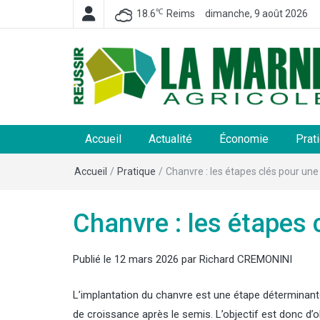
℃
18.6
Reims
dimanche, 9 août 2026
La Marne Agricole
Hebdomadaire départemental d'informations généra
et rurales
Accueil
Actualité
Économie
Prat
Accueil
/
Pratique
/
Chanvre : les étapes clés pour une
Chanvre : les étapes 
Publié le
12 mars 2026
par
Richard CREMONINI
L’implantation du chanvre est une étape déterminante 
de croissance après le semis. L’objectif est donc d’