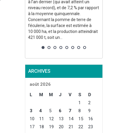
à l’an dernier (qui avait atteint un
Prognosfruit, 
niveau record), et de 7,2 % par rapport
(Allemagne). P
à la moyenne quinquennale.
producteurs de
Concernant la pomme de terre de
(-29,9 %, 2,665
féculerie, la surface est estimée à
(-24,2 %, 1,162
10 000 ha, et la production atteindrait
plus fortes bais
421 000 t, soit un...
enregistre une
globalement st
2,269 Mt). À l'i
ARCHIVES
août 2026
L
M
M
J
V
S
D
1
2
3
4
5
6
7
8
9
10
11
12
13
14
15
16
17
18
19
20
21
22
23