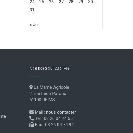
24
25
26
27
28
29
30
31
« Juil
NOUS CONTACTER
La Marne Agricole
2, rue Léon Patoux
51100 REIMS
Mail :
nous contacter
nte
Tel : 03 26 04 74 55
Fax : 03 26 04 74 94