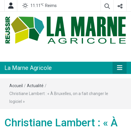
℃
11.11
Reims
Hebdomadaire départemental d'informations générales et rurales
La Marne
Agricole
La Marne Agricole
Accueil
/
Actualité
/
Christiane Lambert : « À Bruxelles, on a fait changer le
logiciel »
Christiane Lambert : « À