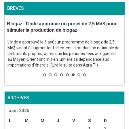
BRÈVES
Biogaz : l’Inde approuve un projet de 2,5 Md$ pour
V
stimuler la production de biogaz
L'Inde a approuvé le 6 août un programme de biogaz de 2,5
e
Md$ visant à augmenter fortement la production nationale de
carburants propres, après que les pénuries liées aux guerres
au Moyen-Orient ont mis en lumière sa dépendance aux
importations d'énergie. (Lire la suite dans Agra Fil)
l
ARCHIVES
août 2026
L
M
M
J
V
S
D
1
2