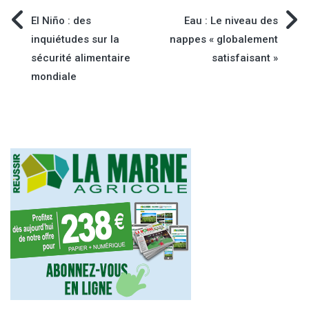
Navigation
El Niño : des
Eau : Le niveau des
inquiétudes sur la
nappes « globalement
de
sécurité alimentaire
satisfaisant »
mondiale
l’article