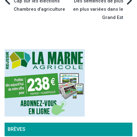
Navigation
Cap sur les élections
Des semences de plus
Chambres d’agriculture
en plus variées dans le
de
Grand Est
l’article
BRÈVES