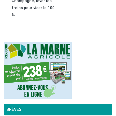
de
Champagne, lever les
freins pour viser le 100
l’article
%
BRÈVES