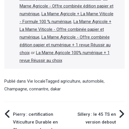
Marne Agricole - Offre combinée édition papier et
numérique
,
La Marne Agricole + La Marne Viticole
- Formule 100 % numérique
,
La Marne Agricole +
La Marne Viticole - Offre combinée papier et
numérique
,
La Marne Agricole - Offre combinée
édition papier et numérique + 1 revue Réussir au
choix
or
La Marne Agricole 100% numérique + 1
revue Réussir au choix
Publié dans
Vie locale
Tagged
agriculture
,
automobile
,
Champagne
,
connantre
,
dakar
Navigation
Pierry : certification
Sillery : le 45 TS en
Viticulture Durable en
version debout