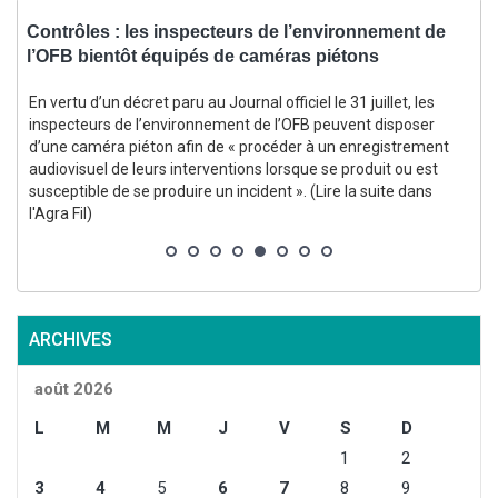
,
Contrôles : les inspecteurs de l’environnement de
l’OFB bientôt équipés de caméras piétons
d
En vertu d’un décret paru au Journal officiel le 31 juillet, les
inspecteurs de l’environnement de l’OFB peuvent disposer
d’une caméra piéton afin de « procéder à un enregistrement
audiovisuel de leurs interventions lorsque se produit ou est
susceptible de se produire un incident ». (Lire la suite dans
s
l'Agra Fil)
ARCHIVES
août 2026
L
M
M
J
V
S
D
1
2
3
4
5
6
7
8
9