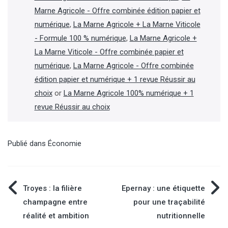
Marne Agricole - Offre combinée édition papier et
numérique
,
La Marne Agricole + La Marne Viticole
- Formule 100 % numérique
,
La Marne Agricole +
La Marne Viticole - Offre combinée papier et
numérique
,
La Marne Agricole - Offre combinée
édition papier et numérique + 1 revue Réussir au
choix
or
La Marne Agricole 100% numérique + 1
revue Réussir au choix
Publié dans
Économie
Navigation
Troyes : la filière
Epernay : une étiquette
champagne entre
pour une traçabilité
de
réalité et ambition
nutritionnelle