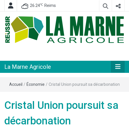
℃
26.24
Reims
Hebdomadaire départemental d'informations générales et rurales
La Marne
Agricole
La Marne Agricole
Accueil
/
Économie
/
Cristal Union poursuit sa décarbonation
Cristal Union poursuit sa
décarbonation