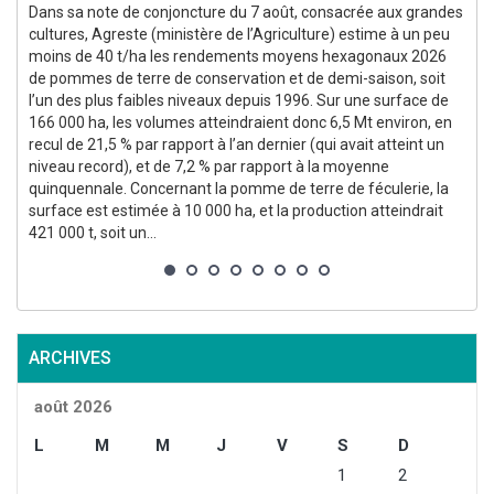
Dans sa note de conjoncture du 7 août, consacrée aux grandes
cultures, Agreste (ministère de l’Agriculture) estime à un peu
moins de 40 t/ha les rendements moyens hexagonaux 2026
(
de pommes de terre de conservation et de demi-saison, soit
l’un des plus faibles niveaux depuis 1996. Sur une surface de
166 000 ha, les volumes atteindraient donc 6,5 Mt environ, en
recul de 21,5 % par rapport à l’an dernier (qui avait atteint un
niveau record), et de 7,2 % par rapport à la moyenne
quinquennale. Concernant la pomme de terre de féculerie, la
surface est estimée à 10 000 ha, et la production atteindrait
p
421 000 t, soit un...
g
p
ARCHIVES
août 2026
L
M
M
J
V
S
D
1
2