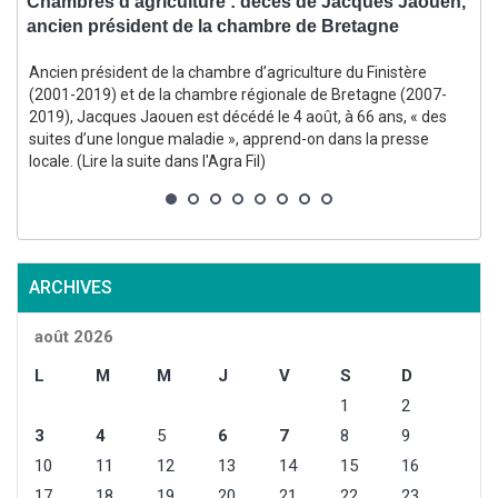
s
Chambres d’agriculture : décès de Jacques Jaouen,
C
ancien président de la chambre de Bretagne
l
Ancien président de la chambre d’agriculture du Finistère
E
(2001-2019) et de la chambre régionale de Bretagne (2007-
2019), Jacques Jaouen est décédé le 4 août, à 66 ans, « des
suites d’une longue maladie », apprend-on dans la presse
locale. (Lire la suite dans l'Agra Fil)
s
l
ARCHIVES
août 2026
L
M
M
J
V
S
D
1
2
3
4
5
6
7
8
9
10
11
12
13
14
15
16
17
18
19
20
21
22
23