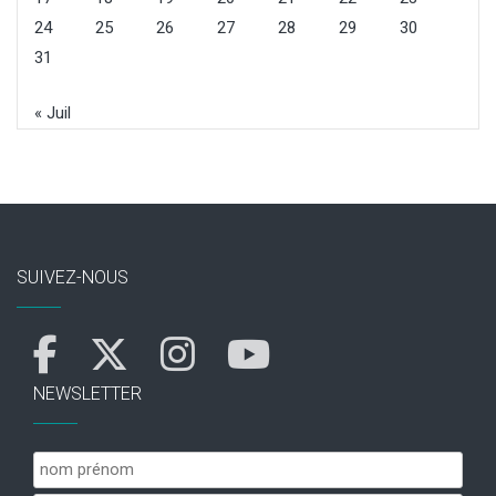
24
25
26
27
28
29
30
31
« Juil
SUIVEZ-NOUS
NEWSLETTER