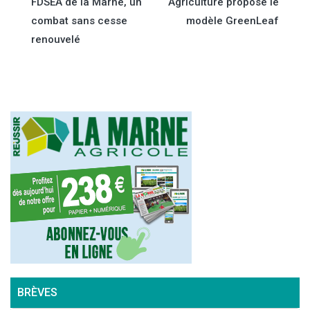
FDSEA de la Marne, un
Agriculture propose le
de
combat sans cesse
modèle GreenLeaf
renouvelé
l’article
BRÈVES