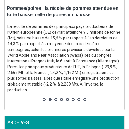
Pommes/poires : la récolte de pommes attendue en
M
forte baisse, celle de poires en hausse
2
s
La récolte de pommes des principaux pays producteurs de
l’Union européenne (UE) devrait atteindre 9,5 millions de tonne
(Mt), soit une baisse de 15,6 % par rapport à l’an dernier et de
14,3 % par rapport à la moyenne des trois dernières
campagnes, selon les premières prévisions dévoilées par la
World Apple and Pear Association (Wapa) lors du congrès
international Prognosfruit, le 6 août à Constance (Allemagne).
3
Parmi les principaux producteurs de l’UE, la Pologne (-29,9 %,
2,665 Mt) et la France (-24,2 %, 1,162 Mt) enregistraient les
s
plus fortes baisses, alors que l’Italie enregistre une production
globalement stable (-2,2 %, à 2,269 Mt). À l'inverse, la
production...
ARCHIVES