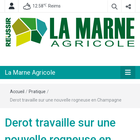
℃
12.58
Reims
Hebdomadaire départemental d'informations générales et rurales
La Marne
Agricole
La Marne Agricole
Accueil
/
Pratique
/
Derot travaille sur une nouvelle rogneuse en Champagne
Derot travaille sur une
nouvelle rogneuse en