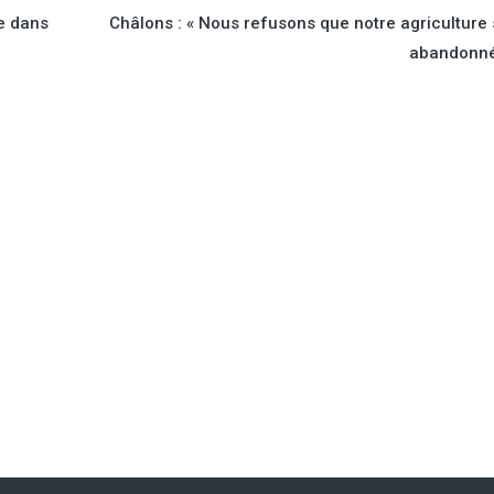
Prognosfruit, le 6 août à Constance
e dans
Châlons : « Nous refusons que notre agriculture 
(Allemagne). Parmi les principaux
abandonné
producteurs de l’UE, la Pologne
(-29,9 %, 2,665 Mt) et la France
(-24,2 %, 1,162 Mt) enregistraient les
plus fortes baisses, alors que l’Italie
enregistre une production
globalement stable (-2,2 %, à
2,269 Mt). À l'inverse, la production...