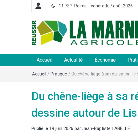
℃
11.73
Reims
vendredi, 7 août 2026
La Marne Agricole
Hebdomadaire départemental d'informations généra
et rurales
Accueil
Actualité
Économie
Prat
Accueil
/
Pratique
/
Du chêne-liège à sa réalisation, l
Du chêne-liège à sa r
dessine autour de Li
Publié le
19 juin 2026
par
Jean-Baptiste LABELLE