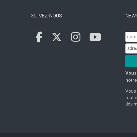
SUIVEZ-NOUS
NEW
Vous 
notre
Vous 
tout 
désins