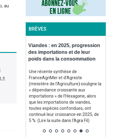
o, au
BRÈVES
uve un
Viandes : en 2025, progression
Incendies : 
 stimuler
des importations et de leur
accélérer le
az
poids dans la consommation
forêts sinis
des Landes
e
t un
Une récente synthèse de
e +
2,5 Md$
FranceAgriMer et d’Agreste
La ministre de 
ment la
(ministère de l’Agriculture) souligne la
Genevard, a c
arburants
« dépendance croissante aux
administration
uries liées
importations » de l’Hexagone, alors
en application 
ent ont mis
que les importations de viandes,
reconnaissant 
 aux
toutes espèces confondues, ont
ampleur » des 
e la suite
continué leur croissance en 2025, de
Gironde et dan
5 %. (Lire la suite dans l'Agra Fil)
communiqué du 
dans l'Agra Fil)