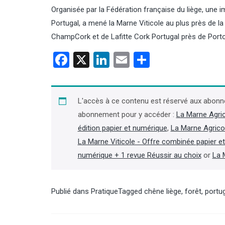
Organisée par la Fédération française du liège, une
Portugal, a mené la Marne Viticole au plus près de la 
ChampCork et de Lafitte Cork Portugal près de Port
Facebook
X
LinkedIn
Email
Partager
agne : Maison Pommery
Céréales : la Russie attaque un
uve pas d'accord avec
nouveau navire ukrainien en
 mais s'est refinancé
mer Noire
L'accès à ce contenu est réservé aux abonn
abonnement pour y accéder :
La Marne Agri
on de champagne Maison
La Russie a visé un vraquier battant
édition papier et numérique
,
La Marne Agrico
, fortement endettée, a
pavillon de la Guinée-Bissau, chargé
le 5 août que les
de blé ukrainien en mer Noire, dans un
La Marne Viticole - Offre combinée papier e
ions exclusives avec le
contexte où l’Ukraine et la Russie
numérique + 1 revue Réussir au choix
or
La 
nt allemand de vin mousseux
poursuivent leurs campagnes de
n'ont pas abouti, mais qu'un
frappes à longue portée, a annoncé le
e de conciliation a été trouvé
gouverneur régional d’Odessa le
 créanciers pour se financer.
6 août, Oleg Kiper. (Lire la suite dans
Publié dans
Pratique
Tagged
chêne liège
,
forêt
,
portu
 suite dans l'Agra Business)
Agra Fil)