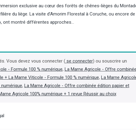
 immersion exclusive au cœur des forêts de chênes-lièges du Montad
filière du liège. La visite d’Amorim Florestal à Coruche, ou encore de
o, ont montré différentes approches…
Pommes/poires : la récolte de
Biogaz : l’Inde appro
pommes attendue en forte
projet de 2,5 Md$ pour
baisse, celle de poires en
la production de biog
és. Vous devez vous connecter (
se connecter
) ou souscrire un
hausse
cole - Formule 100 % numérique
,
La Marne Agricole - Offre combiné
L'Inde a approuvé le 6 aoû
le + La Marne Viticole - Formule 100 % numérique
,
La Marne Agricol
programme de biogaz de 
La récolte de pommes des principaux
visant à augmenter forte
pays producteurs de l’Union
t numérique
,
La Marne Agricole - Offre combinée édition papier et
production nationale de c
européenne (UE) devrait atteindre 9,5
Marne Agricole 100% numérique + 1 revue Réussir au choix
propres, après que les pén
millions de tonne (Mt), soit une baisse
aux guerres au Moyen-Ori
de 15,6 % par rapport à l’an dernier et
en lumière sa dépendance
de 14,3 % par rapport à la moyenne
importations d'énergie. (Lir
des trois dernières campagnes, selon
gal
dans Agra Fil)
les premières prévisions dévoilées par
la World Apple and Pear Association
(Wapa) lors du congrès international