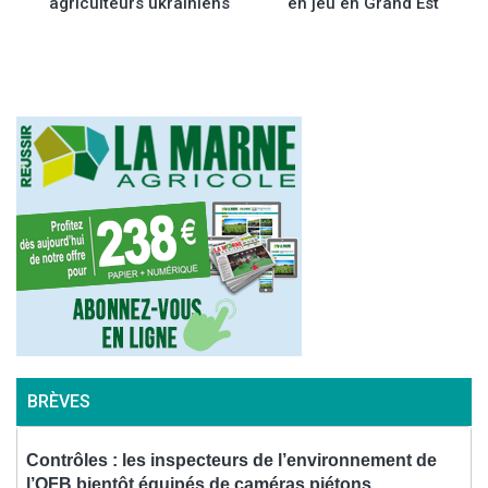
agriculteurs ukrainiens
en jeu en Grand Est
de
l’article
BRÈVES
,
Contrôles : les inspecteurs de l’environnement de
l’OFB bientôt équipés de caméras piétons
d