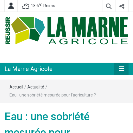
℃
18.6
Reims
Hebdomadaire départemental d'informations générales et rurales
La Marne
Agricole
La Marne Agricole
Accueil
/
Actualité
/
Eau : une sobriété mesurée pour l’agriculture ?
Eau : une sobriété
mesurée pour