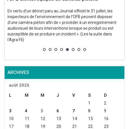
En vertu d’un décret paru au Journal officiel le 31 juillet, les
inspecteurs de l’environnement de l’OFB peuvent disposer
d’une caméra piéton afin de « procéder à un enregistrement
audiovisuel de leurs interventions lorsque se produit ou est
susceptible de se produire un incident ». (Lire la suite dans
s
l'Agra Fil)
ARCHIVES
août 2026
L
M
M
J
V
S
D
1
2
3
4
5
6
7
8
9
10
11
12
13
14
15
16
17
18
19
20
21
22
23