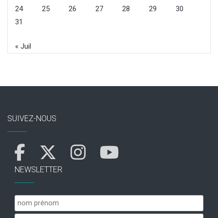
24
25
26
27
28
29
30
31
« Juil
SUIVEZ-NOUS
NEWSLETTER