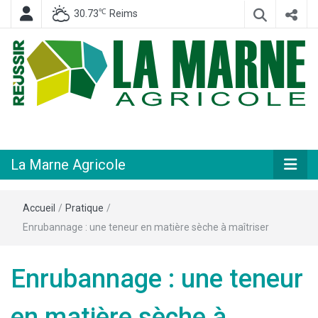
℃
30.73
Reims
Hebdomadaire départemental d'informations générales et rurales
La Marne
Agricole
La Marne Agricole
Accueil
/
Pratique
/
Enrubannage : une teneur en matière sèche à maîtriser
Enrubannage : une teneur
en matière sèche à