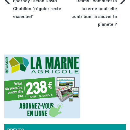
Navigation
Epernay : selon David
Reims : comment la
Chatillon “réguler reste
luzerne peut-elle
de
essentiel”
contribuer à sauver la
planète ?
l’article