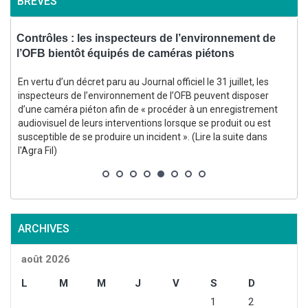
BRÈVES
,
Contrôles : les inspecteurs de l’environnement de
l’OFB bientôt équipés de caméras piétons
d
En vertu d’un décret paru au Journal officiel le 31 juillet, les
inspecteurs de l’environnement de l’OFB peuvent disposer
d’une caméra piéton afin de « procéder à un enregistrement
audiovisuel de leurs interventions lorsque se produit ou est
susceptible de se produire un incident ». (Lire la suite dans
s
l'Agra Fil)
ARCHIVES
août 2026
L
M
M
J
V
S
D
1
2