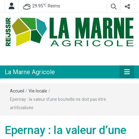
℃
29.95
Reims
Hebdomadaire départemental d'informations générales et rurales
La Marne
Agricole
La Marne Agricole
Accueil
/
Vie locale
/
Epernay : la valeur d’une bouteille ne doit pas être
artificialisée
Epernay : la valeur d’une