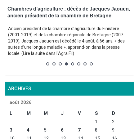
se
Chambres d’agriculture : décès de Jacques Jaouen,
C
ancien président de la chambre de Bretagne
l
Ancien président de la chambre d’agriculture du Finistère
E
(2001-2019) et de la chambre régionale de Bretagne (2007-
2019), Jacques Jaouen est décédé le 4 août, à 66 ans, « des
suites d’une longue maladie », apprend-on dans la presse
locale. (Lire la suite dans l'Agra Fil)
s
l
ARCHIVES
août 2026
L
M
M
J
V
S
D
1
2
3
4
5
6
7
8
9
10
11
12
13
14
15
16