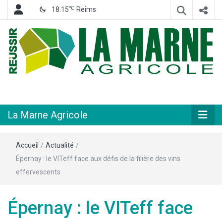
℃
18.15
Reims
Hebdomadaire départemental d'informations générales et rurales
La Marne
Agricole
La Marne Agricole
Accueil
/
Actualité
/
Épernay : le VITeff face aux défis de la filière des vins
effervescents
Épernay : le VITeff face