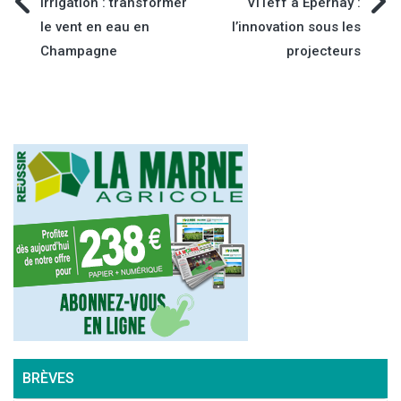
Navigation
Irrigation : transformer
VITeff à Épernay :
le vent en eau en
l’innovation sous les
de
Champagne
projecteurs
l’article
BRÈVES