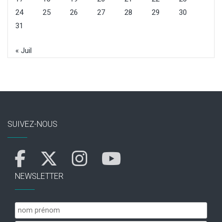
24
25
26
27
28
29
30
31
« Juil
SUIVEZ-NOUS
NEWSLETTER