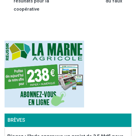
résultats pour la
du faux
de
coopérative
l’article
BRÈVES