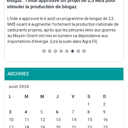
Biogaz : l’Inde approuve un projet de 2,5 Md$ pour
V
stimuler la production de biogaz
L'Inde a approuvé le 6 août un programme de biogaz de 2,5
e
Md$ visant à augmenter fortement la production nationale de
carburants propres, après que les pénuries liées aux guerres
au Moyen-Orient ont mis en lumière sa dépendance aux
importations d'énergie. (Lire la suite dans Agra Fil)
l
ARCHIVES
août 2026
L
M
M
J
V
S
D
1
2
3
4
5
6
7
8
9
10
11
12
13
14
15
16
17
18
19
20
21
22
23