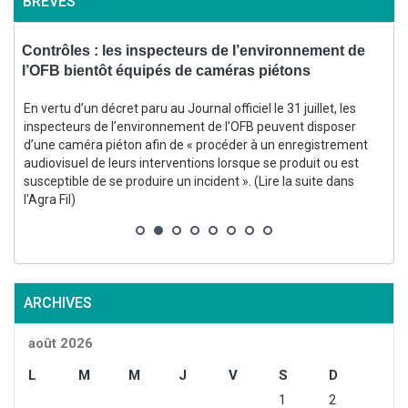
BRÈVES
,
Contrôles : les inspecteurs de l’environnement de
l’OFB bientôt équipés de caméras piétons
d
En vertu d’un décret paru au Journal officiel le 31 juillet, les
inspecteurs de l’environnement de l’OFB peuvent disposer
d’une caméra piéton afin de « procéder à un enregistrement
audiovisuel de leurs interventions lorsque se produit ou est
susceptible de se produire un incident ». (Lire la suite dans
s
l'Agra Fil)
ARCHIVES
août 2026
L
M
M
J
V
S
D
1
2