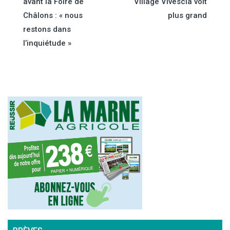
avant la Foire de
Village Vivescia voit
de
Châlons : « nous
plus grand
restons dans
l’article
l’inquiétude »