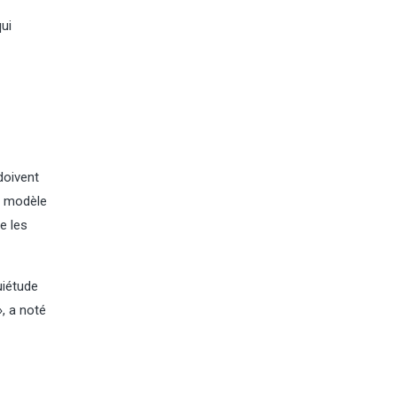
qui
doivent
le modèle
e les
uiétude
», a noté