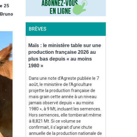
le 25
, Bruno
BRÈVES
colte de
Maïs : le ministère table sur une
Chambres d’
orte
production française 2026 au
de Jacques 
s en
plus bas depuis « au moins
président d
1980 »
Bretagne
 principaux
Dans une note d’Agreste publiée le 7
Ancien présid
on
août, le ministère de l’Agriculture
d’agriculture 
tteindre 9,5
projette la production française de
et de la chamb
t une baisse
maïs grain cette année à un niveau
Bretagne (200
n dernier et
jamais observé depuis « au moins
Jaouen est déc
a moyenne
1980 », à 9 Mt, incluant les semences.
« des suites d
gnes, selon
Hors semences, elle tomberait même
apprend-on dan
évoilées par
à 8,821 Mt. Si ce volume se
(Lire la suite d
ssociation
confirmait, il s’agirait d’une chute
ernational
annuelle de la production nationale de