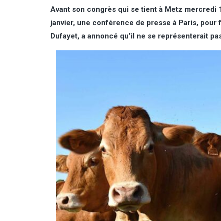
Avant son congrès qui se tient à Metz mercredi 1e
janvier, une conférence de presse à Paris, pour f
Dufayet, a annoncé qu’il ne se représenterait pa
Viandes : en 2025, progression
des importations et de leur
poids dans la consommation
Une récente synthèse de
FranceAgriMer et d’Agreste
(ministère de l’Agriculture) souligne la
« dépendance croissante aux
importations » de l’Hexagone, alors
que les importations de viandes,
toutes espèces confondues, ont
continué leur croissance en 2025, de
5 %. (Lire la suite dans l'Agra Fil)