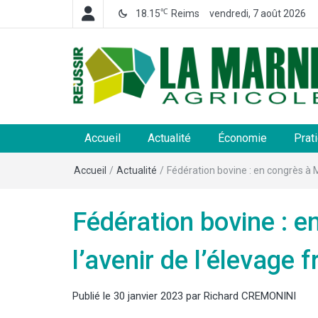
℃
18.15
Reims
vendredi, 7 août 2026
La Marne Agricole
Hebdomadaire départemental d'informations généra
et rurales
Accueil
Actualité
Économie
Prat
Accueil
/
Actualité
/
Fédération bovine : en congrès à M
Fédération bovine : e
l’avenir de l’élevage 
Publié le
30 janvier 2023
par
Richard CREMONINI