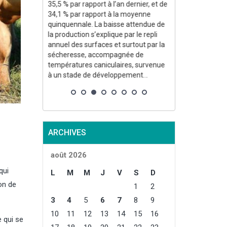
Constance
35,5 % par rapport à l’an dernier, et de
incipaux
34,1 % par rapport à la moyenne
logne
quinquennale. La baisse attendue de
rance
la production s’explique par le repli
traient les
annuel des surfaces et surtout par la
e l’Italie
sécheresse, accompagnée de
températures caniculaires, survenue
, à
à un stade de développement...
oduction...
ARCHIVES
août 2026
qui
L
M
M
J
V
S
D
on de
1
2
3
4
5
6
7
8
9
10
11
12
13
14
15
16
 qui se