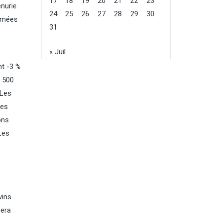
17
18
19
20
21
22
23
énurie
24
25
26
27
28
29
30
ommées
31
« Juil
nt -3 %
: 500
 Les
ves
ons
Les
vins
sera