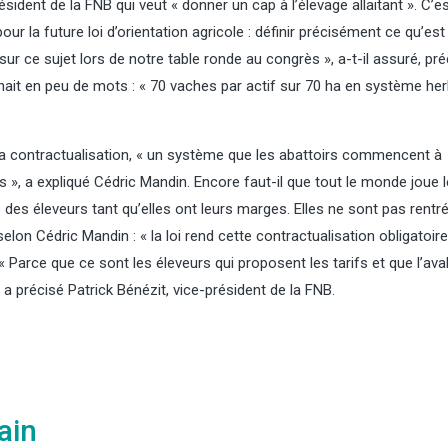
sident de la FNB qui veut « donner un cap à l’élevage allaitant ». C’e
ur la future loi d’orientation agricole : définir précisément ce qu’est
sur ce sujet lors de notre table ronde au congrès », a-t-il assuré, pré
enait en peu de mots : « 70 vaches par actif sur 70 ha en système her
e la contractualisation, « un système que les abattoirs commencent à
, a expliqué Cédric Mandin. Encore faut-il que tout le monde joue le
s éleveurs tant qu’elles ont leurs marges. Elles ne sont pas rentr
 selon Cédric Mandin : « la loi rend cette contractualisation obligatoir
 « Parce que ce sont les éleveurs qui proposent les tarifs et que l’ava
 a précisé Patrick Bénézit, vice-président de la FNB.
ain