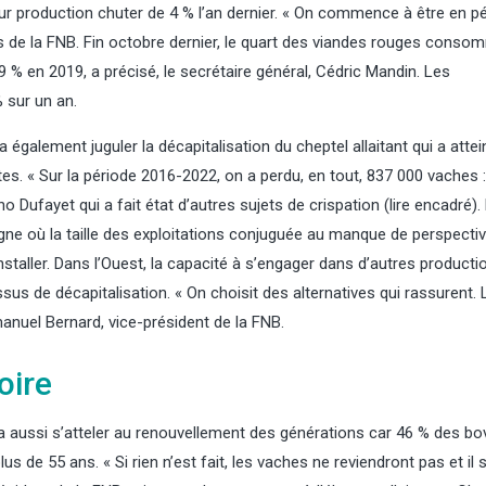
eur production chuter de 4 % l’an dernier. « On commence à être en p
nts de la FNB. Fin octobre dernier, le quart des viandes rouges cons
9 % en 2019, a précisé, le secrétaire général, Cédric Mandin. Les
 sur un an.
a également juguler la décapitalisation du cheptel allaitant qui a attei
es. « Sur la période 2016-2022, on a perdu, en tout, 837 000 vaches 
no Dufayet qui a fait état d’autres sujets de crispation (lire encadré).
e où la taille des exploitations conjuguée au manque de perspecti
staller. Dans l’Ouest, la capacité à s’engager dans d’autres producti
us de décapitalisation. « On choisit des alternatives qui rassurent. 
anuel Bernard, vice-président de la FNB.
oire
audra aussi s’atteler au renouvellement des générations car 46 % des bo
s de 55 ans. « Si rien n’est fait, les vaches ne reviendront pas et il 