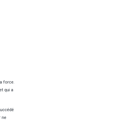
a force.
t qui a
 succédé
r ne