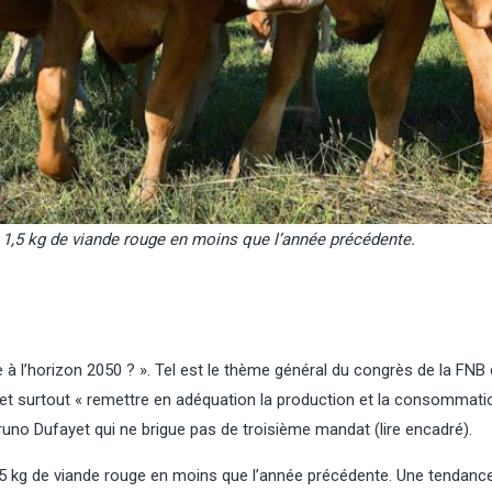
à l’an dernier (qui avait atteint un
Prognosfruit, le 6 août à 
niveau record), et de 7,2 % par rapport
(Allemagne). Parmi les pr
à la moyenne quinquennale.
producteurs de l’UE, la Po
Concernant la pomme de terre de
(-29,9 %, 2,665 Mt) et la F
féculerie, la surface est estimée à
(-24,2 %, 1,162 Mt) enregis
10 000 ha, et la production atteindrait
plus fortes baisses, alors qu
421 000 t, soit un...
enregistre une production
globalement stable (-2,2 %
2,269 Mt). À l'inverse, la pr
,5 kg de viande rouge en moins que l’année précédente.
 à l’horizon 2050 ? ». Tel est le thème général du congrès de la FNB 
 et surtout « remettre en adéquation la production et la consommati
runo Dufayet qui ne brigue pas de troisième mandat (lire encadré).
 kg de viande rouge en moins que l’année précédente. Une tendance