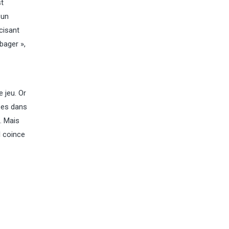
st
 un
cisant
bager »,
 jeu. Or
ées dans
e. Mais
l coince