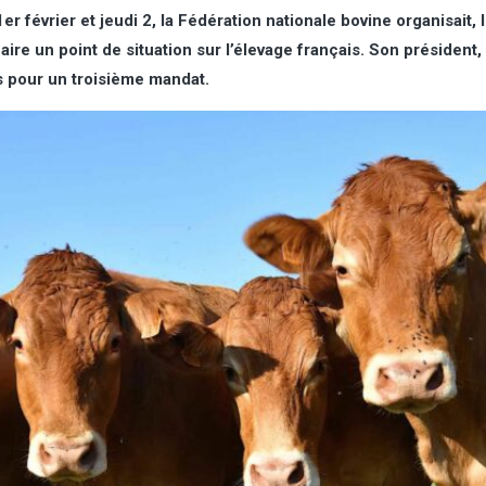
r février et jeudi 2, la Fédération nationale bovine organisait, 
aire un point de situation sur l’élevage français. Son président
s pour un troisième mandat.
Pommes de terre : le ministère
Pommes/poires : la ré
prévoit des rendements au plus
pommes attendue en f
bas depuis 1996
baisse, celle de poire
hausse
Dans sa note de conjoncture du 7
août, consacrée aux grandes cultures,
La récolte de pommes des
Agreste (ministère de l’Agriculture)
pays producteurs de l’Uni
estime à un peu moins de 40 t/ha les
européenne (UE) devrait a
rendements moyens hexagonaux
millions de tonne (Mt), soi
2026 de pommes de terre de
de 15,6 % par rapport à l’a
conservation et de demi-saison, soit
de 14,3 % par rapport à l
l’un des plus faibles niveaux depuis
des trois dernières campa
1996. Sur une surface de 166 000 ha,
les premières prévisions d
les volumes atteindraient donc 6,5 Mt
la World Apple and Pear A
environ, en recul de 21,5 % par rapport
(Wapa) lors du congrès int