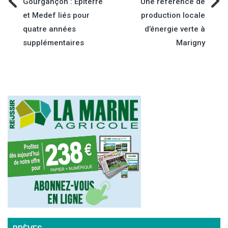
Navigation
Gourgançon : Epiterre
Une référence de
et Medef liés pour
production locale
de
quatre années
d’énergie verte à
supplémentaires
Marigny
l’article