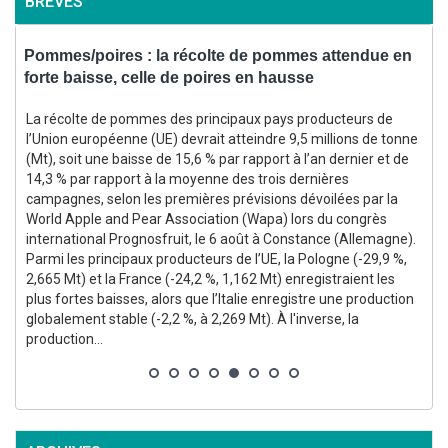
BRÈVES
Pommes/poires : la récolte de pommes attendue en
B
forte baisse, celle de poires en hausse
s
La récolte de pommes des principaux pays producteurs de
e
l’Union européenne (UE) devrait atteindre 9,5 millions de tonne
(Mt), soit une baisse de 15,6 % par rapport à l’an dernier et de
14,3 % par rapport à la moyenne des trois dernières
campagnes, selon les premières prévisions dévoilées par la
i
World Apple and Pear Association (Wapa) lors du congrès
international Prognosfruit, le 6 août à Constance (Allemagne).
Parmi les principaux producteurs de l’UE, la Pologne (-29,9 %,
2,665 Mt) et la France (-24,2 %, 1,162 Mt) enregistraient les
plus fortes baisses, alors que l’Italie enregistre une production
globalement stable (-2,2 %, à 2,269 Mt). À l'inverse, la
production...