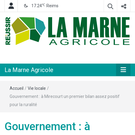
℃
17.24
Reims
Hebdomadaire départemental d'informations générales et rurales
La Marne
Agricole
La Marne Agricole
Accueil
/
Vie locale
/
Gouvernement : à Mirecourt un premier bilan assez positif
pour la ruralité
Gouvernement : à