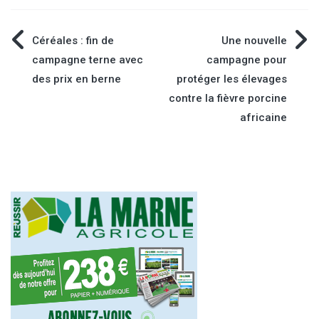
Navigation
Céréales : fin de
Une nouvelle
campagne terne avec
campagne pour
de
des prix en berne
protéger les élevages
contre la fièvre porcine
l’article
africaine