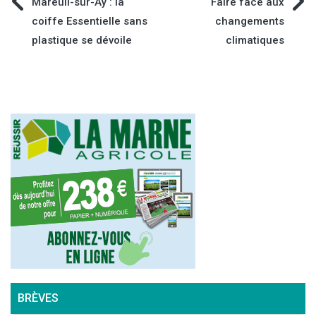
Navigation
Mareuil-sur-Aÿ : la
Faire face aux
coiffe Essentielle sans
changements
de
plastique se dévoile
climatiques
l’article
BRÈVES