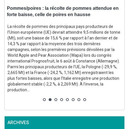
Pommes/poires : la récolte de pommes attendue en
M
forte baisse, celle de poires en hausse
2
s
La récolte de pommes des principaux pays producteurs de
l’Union européenne (UE) devrait atteindre 9,5 millions de tonne
(Mt), soit une baisse de 15,6 % par rapport à l’an dernier et de
14,3 % par rapport à la moyenne des trois dernières
campagnes, selon les premières prévisions dévoilées par la
World Apple and Pear Association (Wapa) lors du congrès
international Prognosfruit, le 6 août à Constance (Allemagne).
3
Parmi les principaux producteurs de l’UE, la Pologne (-29,9 %,
2,665 Mt) et la France (-24,2 %, 1,162 Mt) enregistraient les
s
plus fortes baisses, alors que l’Italie enregistre une production
globalement stable (-2,2 %, à 2,269 Mt). À l'inverse, la
production...
ARCHIVES