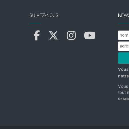
SUIVEZ-NOUS
NEW
Vous 
notre
Vous 
tout 
désins