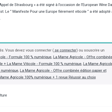
Appel de Strasbourg » a été signé à l’occasion de l’European Wine Day
t. Le ” Manifeste Pour une Europe fièrement viticole ” a été adopté 
…
Incendies : un arrêté 
accélérer les coupes 
forêts sinistrées de G
és. Vous devez vous connecter (
se connecter
) ou souscrire un
des Landes
cole - Formule 100 % numérique
,
La Marne Agricole - Offre combiné
le + La Marne Viticole - Formule 100 % numérique
,
La Marne Agricol
La ministre de l’Agricultur
Genevard, a chargé son
t numérique
,
La Marne Agricole - Offre combinée édition papier et
administration de prendre
Marne Agricole 100% numérique + 1 revue Réussir au choix
en application du code fore
reconnaissant « le sinistr
ampleur » des forêts brûl
Gironde et dans les Landes
lture
communiqué du 6 août. (Lir
dans l'Agra Fil)