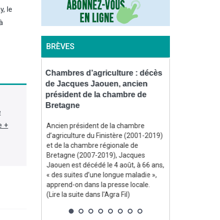
, le
à
BRÈVES
pour
Chambres d’agriculture : décès
Contrôles : 
dans les
de Jacques Jaouen, ancien
l’environne
ironde et
président de la chambre de
bientôt équ
Bretagne
piétons
e
e +
e, Annie
Ancien président de la chambre
En vertu d’un 
d’agriculture du Finistère (2001-2019)
officiel le 31 j
 un arrêté
et de la chambre régionale de
l’environnemen
stier,
Bretagne (2007-2019), Jacques
disposer d’une
e de grande
Jaouen est décédé le 4 août, à 66 ans,
« procéder à u
ées en
« des suites d’une longue maladie »,
audiovisuel de 
, indique un
apprend-on dans la presse locale.
lorsque se pro
e la suite
(Lire la suite dans l'Agra Fil)
de se produire u
suite dans l'Agr