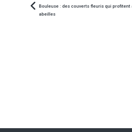
Navigation
Bouleuse : des couverts fleuris qui profitent
abeilles
de
l’article