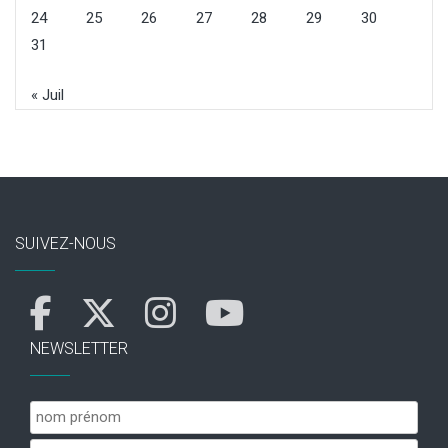
24
25
26
27
28
29
30
31
« Juil
SUIVEZ-NOUS
NEWSLETTER