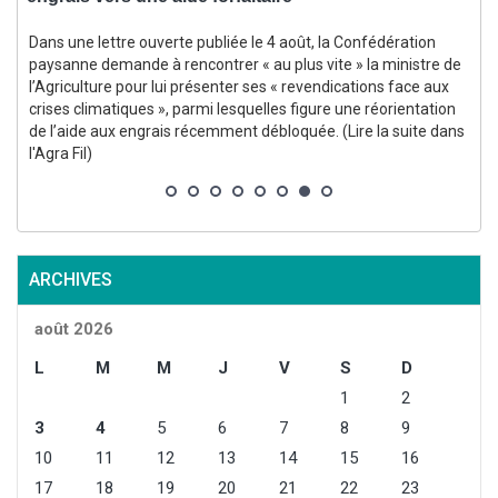
Dans une lettre ouverte publiée le 4 août, la Confédération
paysanne demande à rencontrer « au plus vite » la ministre de
l’Agriculture pour lui présenter ses « revendications face aux
crises climatiques », parmi lesquelles figure une réorientation
s
de l’aide aux engrais récemment débloquée. (Lire la suite dans
p
l'Agra Fil)
ARCHIVES
août 2026
L
M
M
J
V
S
D
1
2
3
4
5
6
7
8
9
10
11
12
13
14
15
16
17
18
19
20
21
22
23