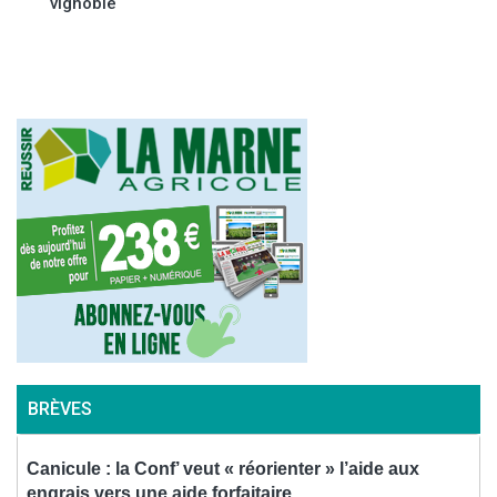
vignoble
BRÈVES
Canicule : la Conf’ veut « réorienter » l’aide aux
P
engrais vers une aide forfaitaire
a