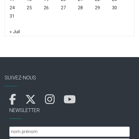
24
25
26
27
28
29
30
31
« Juil
SUIVEZ-NOUS
NEWSLETTER