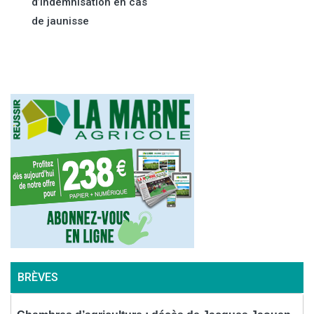
d’indemnisation en cas
l’article
de jaunisse
BRÈVES