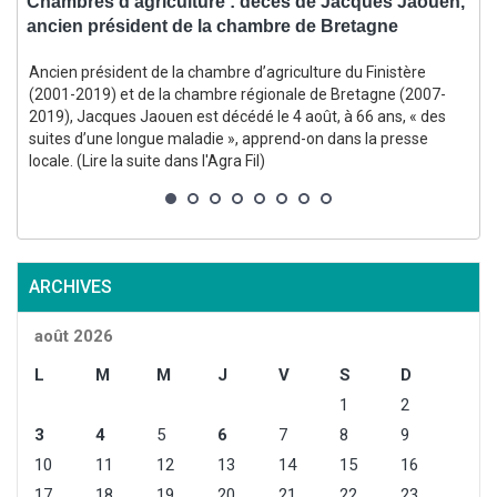
s
Chambres d’agriculture : décès de Jacques Jaouen,
C
ancien président de la chambre de Bretagne
l
Ancien président de la chambre d’agriculture du Finistère
E
(2001-2019) et de la chambre régionale de Bretagne (2007-
2019), Jacques Jaouen est décédé le 4 août, à 66 ans, « des
suites d’une longue maladie », apprend-on dans la presse
locale. (Lire la suite dans l'Agra Fil)
s
l
ARCHIVES
août 2026
L
M
M
J
V
S
D
1
2
3
4
5
6
7
8
9
10
11
12
13
14
15
16
17
18
19
20
21
22
23