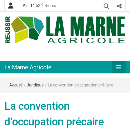
℃
14.52
Reims
Hebdomadaire départemental d'informations générales et rurales
La Marne
Agricole
La Marne Agricole
Accueil
/
Juridique
/
La convention d’occupation précaire
La convention
d’occupation précaire