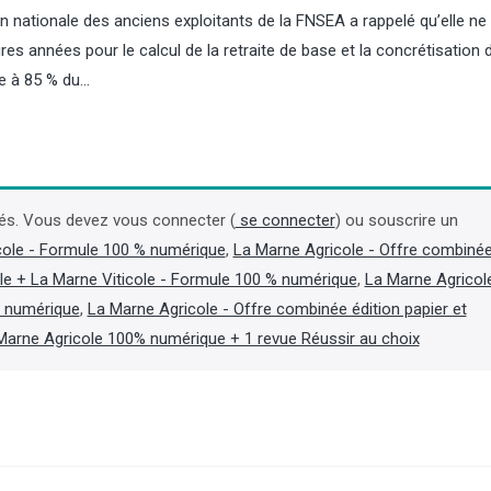
n nationale des anciens exploitants de la FNSEA a rappelé qu’elle ne
res années pour le calcul de la retraite de base et la concrétisation d
te à 85 % du…
Contrôles : les inspecteurs de
Champagne : Maison
l’environnement de l’OFB
ne trouve pas d'accor
bientôt équipés de caméras
Henkell mais s'est ref
és. Vous devez vous connecter (
se connecter
) ou souscrire un
piétons
cole - Formule 100 % numérique
,
La Marne Agricole - Offre combiné
La maison de champagne
le + La Marne Viticole - Formule 100 % numérique
,
La Marne Agricol
Pommery, fortement ende
En vertu d’un décret paru au Journal
annoncé le 5 août que les
officiel le 31 juillet, les inspecteurs de
t numérique
,
La Marne Agricole - Offre combinée édition papier et
négociations exclusives av
l’environnement de l’OFB peuvent
Marne Agricole 100% numérique + 1 revue Réussir au choix
fabricant allemand de vi
disposer d’une caméra piéton afin de
Henkell n'ont pas abouti, 
,
« procéder à un enregistrement
protocole de conciliation a
audiovisuel de leurs interventions
avec ses créanciers pour s
lorsque se produit ou est susceptible
(Lire la suite dans l'Agra 
de se produire un incident ». (Lire la
suite dans l'Agra Fil)