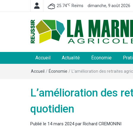
℃
25.74
Reims
dimanche, 9 août 2026
La Marne Agricole
Hebdomadaire départemental d'informations généra
et rurales
Accueil
Actualité
Économie
Prat
Accueil
/
Économie
/
L’amélioration des retraites agri
L’amélioration des re
quotidien
Publié le
14 mars 2024
par
Richard CREMONINI