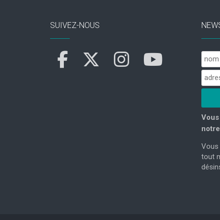
SUIVEZ-NOUS
NEW
Vous 
notre
Vous 
tout 
désins