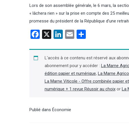
Lors de son assemblée générale, le 6 mars, la sectio
« lâchera rien » sur la prise en compte des 25 meilleu
promesse du président de la République d’une retrai
Facebook
X
LinkedIn
Email
Partager
le ministère table sur une
Chambres d’agriculture : décès
tion française 2026 au
de Jacques Jaouen, ancien
as depuis « au moins
président de la chambre de
L'accès à ce contenu est réservé aux abonn
Bretagne
abonnement pour y accéder :
La Marne Agri
édition papier et numérique
,
La Marne Agrico
 note d’Agreste publiée le 7
Ancien président de la chambre
 ministère de l’Agriculture
d’agriculture du Finistère (2001-2019)
La Marne Viticole - Offre combinée papier e
 la production française de
et de la chambre régionale de
numérique + 1 revue Réussir au choix
or
La 
ain cette année à un niveau
Bretagne (2007-2019), Jacques
observé depuis « au moins
Jaouen est décédé le 4 août, à 66 ans
à 9 Mt, incluant les semences.
« des suites d’une longue maladie »,
mences, elle tomberait même
apprend-on dans la presse locale.
Publié dans
Économie
Mt. Si ce volume se
(Lire la suite dans l'Agra Fil)
it, il s’agirait d’une chute
 de la production nationale de