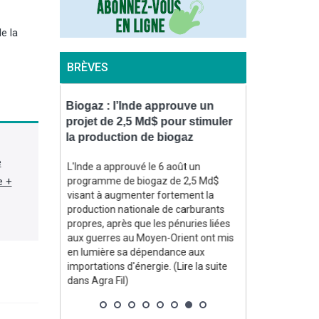
e la
BRÈVES
 Pommery
Biogaz : l’Inde approuve un
Viandes : en
d avec
projet de 2,5 Md$ pour stimuler
des importat
inancé
la production de biogaz
poids dans 
e
 Maison
L'Inde a approuvé le 6 août un
Une récente s
e +
ttée, a
programme de biogaz de 2,5 Md$
FranceAgriMer
visant à augmenter fortement la
(ministère de l
ec le
production nationale de carburants
« dépendance 
n mousseux
propres, après que les pénuries liées
importations »
mais qu'un
aux guerres au Moyen-Orient ont mis
que les import
 été trouvé
en lumière sa dépendance aux
toutes espèce
e financer.
importations d'énergie. (Lire la suite
continué leur 
Business)
dans Agra Fil)
5 %. (Lire la su