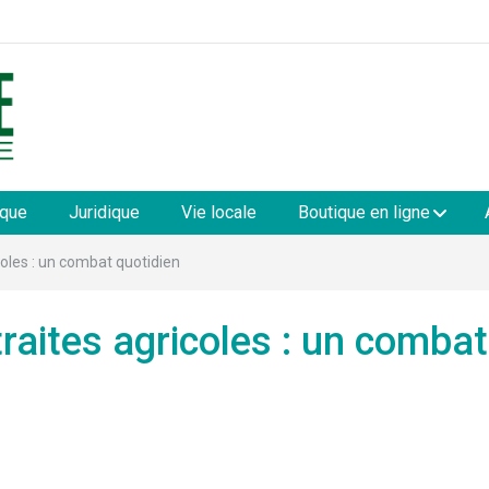
les
ique
Juridique
Vie locale
Boutique en ligne
coles : un combat quotidien
traites agricoles : un combat