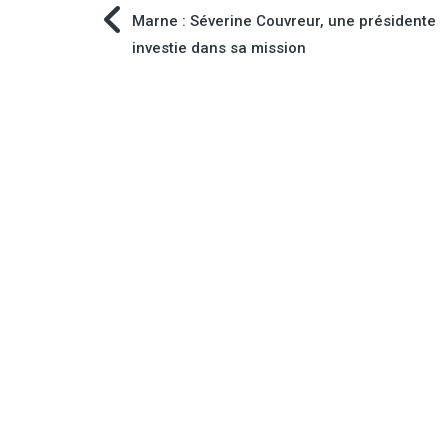
Navigation
Marne : Séverine Couvreur, une présidente
investie dans sa mission
de
l’article