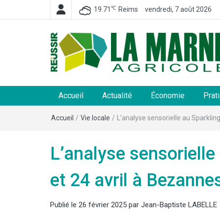
℃
19.71
Reims
vendredi, 7 août 2026
La Marne Agricole
Hebdomadaire départemental d'informations généra
et rurales
Accueil
Actualité
Économie
Prat
Accueil
/
Vie locale
/
L’analyse sensorielle au Sparklin
L’analyse sensorielle
et 24 avril à Bezanne
Publié le
26 février 2025
par
Jean-Baptiste LABELLE