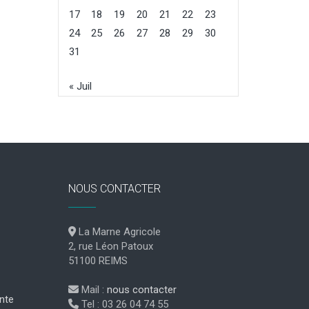
17
18
19
20
21
22
23
24
25
26
27
28
29
30
31
« Juil
NOUS CONTACTER
La Marne Agricole
2, rue Léon Patoux
51100 REIMS
Mail :
nous contacter
nte
Tel : 03 26 04 74 55