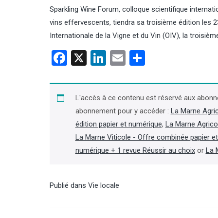
Sparkling Wine Forum, colloque scientifique internati
vins effervescents, tiendra sa troisième édition les 
Internationale de la Vigne et du Vin (OIV), la troisiè
Facebook
X
LinkedIn
Email
Partager
es d’agriculture : décès
Contrôles : les inspecteurs de
ques Jaouen, ancien
l’environnement de l’OFB
ent de la chambre de
bientôt équipés de caméras
L'accès à ce contenu est réservé aux abonn
ne
piétons
abonnement pour y accéder :
La Marne Agri
édition papier et numérique
,
La Marne Agrico
président de la chambre
En vertu d’un décret paru au Journal
lture du Finistère (2001-2019)
officiel le 31 juillet, les inspecteurs de
La Marne Viticole - Offre combinée papier e
a chambre régionale de
l’environnement de l’OFB peuvent
numérique + 1 revue Réussir au choix
or
La 
e (2007-2019), Jacques
disposer d’une caméra piéton afin de
st décédé le 4 août, à 66 ans,
« procéder à un enregistrement
ites d’une longue maladie »,
audiovisuel de leurs interventions
on dans la presse locale.
lorsque se produit ou est susceptible
Publié dans
Vie locale
suite dans l'Agra Fil)
de se produire un incident ». (Lire la
suite dans l'Agra Fil)