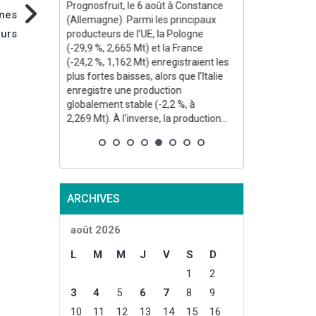
Prognosfruit, le 6 août à Constance
ènes
(Allemagne). Parmi les principaux
ours
producteurs de l’UE, la Pologne
(-29,9 %, 2,665 Mt) et la France
(-24,2 %, 1,162 Mt) enregistraient les
plus fortes baisses, alors que l’Italie
enregistre une production
globalement stable (-2,2 %, à
2,269 Mt). À l'inverse, la production...
ARCHIVES
août 2026
L
M
M
J
V
S
D
1
2
3
4
5
6
7
8
9
10
11
12
13
14
15
16