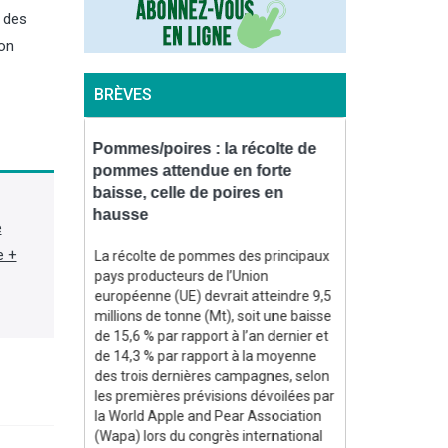
r des
ion
BRÈVES
ttaque un
Pommes/poires : la récolte de
Biogaz : l’I
ien en
pommes attendue en forte
projet de 2,
baisse, celle de poires en
la productio
hausse
e
er battant
L'Inde a appro
e +
au, chargé
programme de 
La récolte de pommes des principaux
ire, dans un
visant à augm
pays producteurs de l’Union
 Russie
production nat
européenne (UE) devrait atteindre 9,5
nes de
propres, après 
millions de tonne (Mt), soit une baisse
a annoncé le
aux guerres a
de 15,6 % par rapport à l’an dernier et
ssa le
en lumière sa
de 14,3 % par rapport à la moyenne
 suite dans
importations d'
des trois dernières campagnes, selon
dans Agra Fil)
les premières prévisions dévoilées par
la World Apple and Pear Association
(Wapa) lors du congrès international