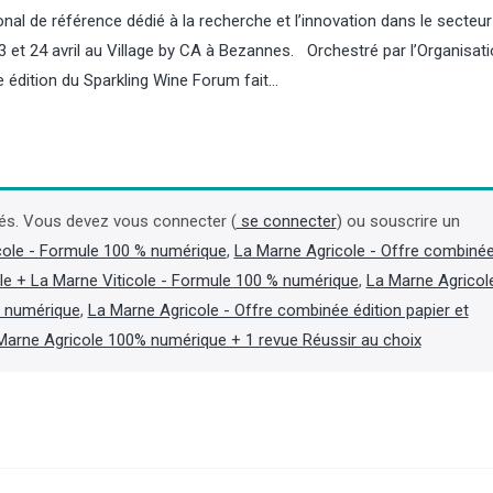
onal de référence dédié à la recherche et l’innovation dans le secteu
23 et 24 avril au Village by CA à Bezannes. Orchestré par l’Organisat
me édition du Sparkling Wine Forum fait…
Champagne : Maison Pommery
Céréales : la Russie a
ne trouve pas d'accord avec
nouveau navire ukrain
Henkell mais s'est refinancé
mer Noire
és. Vous devez vous connecter (
se connecter
) ou souscrire un
cole - Formule 100 % numérique
,
La Marne Agricole - Offre combiné
La maison de champagne Maison
La Russie a visé un vraqui
le + La Marne Viticole - Formule 100 % numérique
,
La Marne Agricol
Pommery, fortement endettée, a
pavillon de la Guinée-Biss
annoncé le 5 août que les
de blé ukrainien en mer No
t numérique
,
La Marne Agricole - Offre combinée édition papier et
négociations exclusives avec le
contexte où l’Ukraine et la
Marne Agricole 100% numérique + 1 revue Réussir au choix
fabricant allemand de vin mousseux
poursuivent leurs campag
Henkell n'ont pas abouti, mais qu'un
frappes à longue portée, 
protocole de conciliation a été trouvé
gouverneur régional d’Ode
avec ses créanciers pour se financer.
6 août, Oleg Kiper. (Lire la
(Lire la suite dans l'Agra Business)
Agra Fil)