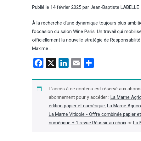
Publié le
14 février 2025
par
Jean-Baptiste LABELLE
À la recherche d’une dynamique toujours plus ambiti
l’occasion du salon Wine Paris. Un travail qui mob
officiellement la nouvelle stratégie de Responsabilit
Maxime…
Facebook
X
LinkedIn
Email
Partager
L'accès à ce contenu est réservé aux abonn
abonnement pour y accéder :
La Marne Agri
édition papier et numérique
,
La Marne Agrico
La Marne Viticole - Offre combinée papier e
numérique + 1 revue Réussir au choix
or
La 