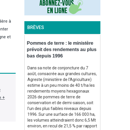
ière à
BRÈVES
enter
gne et
ogression
Pommes de terre : le ministère
Pommes/poire
 leur
prévoit des rendements au plus
pommes atte
mmation
bas depuis 1996
baisse, cell
hausse
Dans sa note de conjoncture du 7
te
août, consacrée aux grandes cultures,
La récolte de
 souligne la
Agreste (ministère de l’Agriculture)
pays producteu
aux
estime à un peu moins de 40 t/ha les
européenne (UE
e
ne, alors
rendements moyens hexagonaux
millions de ton
andes,
2026 de pommes de terre de
e +
de 15,6 % par r
s, ont
conservation et de demi-saison, soit
de 14,3 % par 
n 2025, de
l’un des plus faibles niveaux depuis
des trois dern
a Fil)
1996. Sur une surface de 166 000 ha,
les premières 
les volumes atteindraient donc 6,5 Mt
la World Apple
environ, en recul de 21,5 % par rapport
(Wapa) lors du