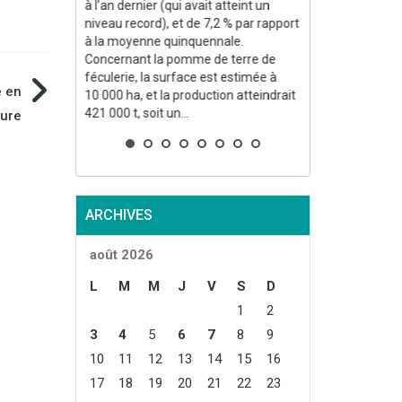
à l’an dernier (qui avait atteint un
Prognosfruit, 
niveau record), et de 7,2 % par rapport
(Allemagne). P
à la moyenne quinquennale.
producteurs de
Concernant la pomme de terre de
(-29,9 %, 2,665
féculerie, la surface est estimée à
(-24,2 %, 1,162
e en
10 000 ha, et la production atteindrait
plus fortes bais
421 000 t, soit un...
ture
enregistre une
globalement st
2,269 Mt). À l'i
ARCHIVES
août 2026
L
M
M
J
V
S
D
1
2
3
4
5
6
7
8
9
10
11
12
13
14
15
16
17
18
19
20
21
22
23