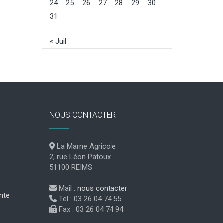
24
25
26
27
28
29
30
31
« Juil
NOUS CONTACTER
La Marne Agricole
2, rue Léon Patoux
51100 REIMS
Mail :
nous contacter
nte
Tel : 03 26 04 74 55
Fax : 03 26 04 74 94