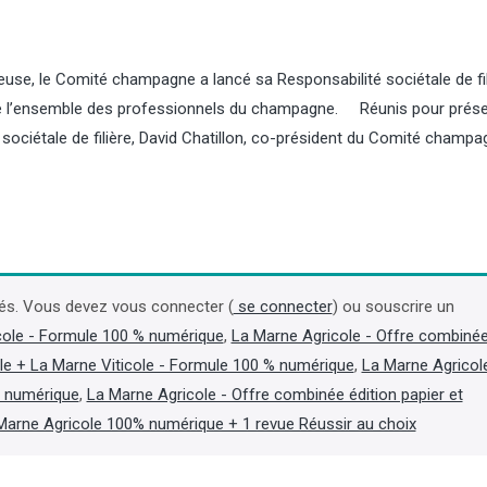
euse, le Comité champagne a lancé sa Responsabilité sociétale de fil
ilise l’ensemble des professionnels du champagne. Réunis pour prés
é sociétale de filière, David Chatillon, co-président du Comité champa
Viandes : en 2025, pr
des importations et de
poids dans la conso
Une récente synthèse de
FranceAgriMer et d’Agres
(ministère de l’Agriculture)
és. Vous devez vous connecter (
se connecter
) ou souscrire un
« dépendance croissante 
cole - Formule 100 % numérique
,
La Marne Agricole - Offre combiné
importations » de l’Hexago
que les importations de vi
le + La Marne Viticole - Formule 100 % numérique
,
La Marne Agricol
toutes espèces confondue
t numérique
,
La Marne Agricole - Offre combinée édition papier et
continué leur croissance e
Marne Agricole 100% numérique + 1 revue Réussir au choix
5 %. (Lire la suite dans l'Agr