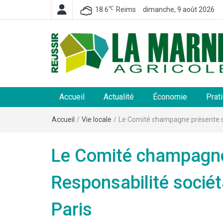
℃
18.6
Reims
dimanche, 9 août 2026
La Marne Agricole
Hebdomadaire départemental d'informations généra
et rurales
Accueil
Actualité
Économie
Prat
Accueil
/
Vie locale
/
Le Comité champagne présente son
Le Comité champagne
Responsabilité sociét
Paris