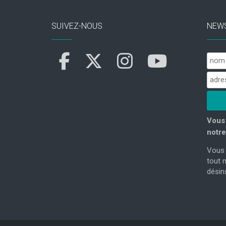
SUIVEZ-NOUS
NEW
Vous 
notre
Vous 
tout 
désins