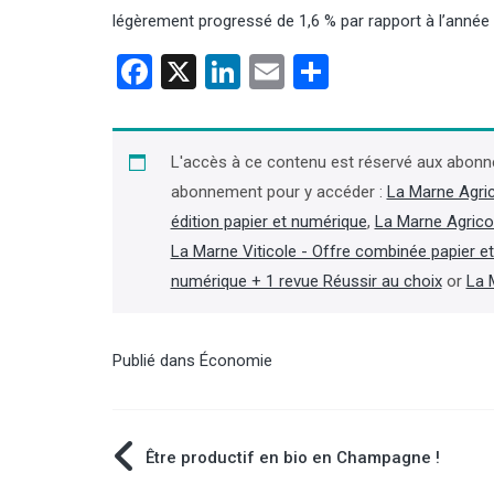
légèrement progressé de 1,6 % par rapport à l’année 
Facebook
X
LinkedIn
Email
Partager
L'accès à ce contenu est réservé aux abonn
Incendies : un arrêté pour
accélérer les coupes dans les
abonnement pour y accéder :
La Marne Agri
forêts sinistrées de Gironde et
édition papier et numérique
,
La Marne Agrico
des Landes
La Marne Viticole - Offre combinée papier e
numérique + 1 revue Réussir au choix
or
La 
La ministre de l’Agriculture, Annie
Genevard, a chargé son
administration de prendre un arrêté
en application du code forestier,
Publié dans
Économie
reconnaissant « le sinistre de grande
ampleur » des forêts brûlées en
Gironde et dans les Landes, indique u
communiqué du 6 août. (Lire la suite
Navigation
Être productif en bio en Champagne !
dans l'Agra Fil)