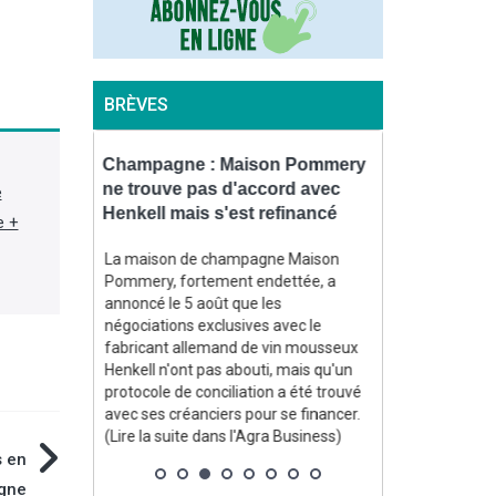
BRÈVES
teurs de
Champagne : Maison Pommery
Céréales : l
OFB
ne trouve pas d'accord avec
nouveau nav
e
améras
Henkell mais s'est refinancé
mer Noire
e +
La maison de champagne Maison
La Russie a vis
Pommery, fortement endettée, a
pavillon de la
au Journal
annoncé le 5 août que les
de blé ukraini
specteurs de
négociations exclusives avec le
contexte où l’U
peuvent
fabricant allemand de vin mousseux
poursuivent l
ton afin de
Henkell n'ont pas abouti, mais qu'un
frappes à long
ement
protocole de conciliation a été trouvé
gouverneur rég
ventions
avec ses créanciers pour se financer.
6 août, Oleg Kip
susceptible
(Lire la suite dans l'Agra Business)
Agra Fil)
. (Lire la
s en
gne