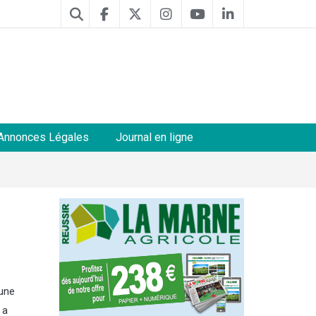
Annonces Légales
Journal en ligne
 une
 a