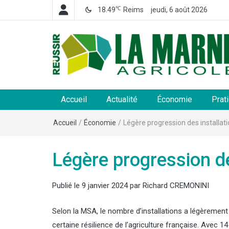
℃
18.49
Reims
jeudi, 6 août 2026
La Marne Agricole
Hebdomadaire départemental d'informations généra
et rurales
Accueil
Actualité
Économie
Prat
Accueil
/
Économie
/
Légère progression des installat
Légère progression de
Publié le
9 janvier 2024
par
Richard CREMONINI
Selon la MSA, le nombre d’installations a légèrement
certaine résilience de l’agriculture française. Avec 1