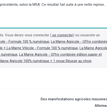
précédente, selon la MSA. Ce résultat fait suite à une nette reprise…
és. Vous devez vous connecter (
se connecter
) ou souscrire un
Chambres d’agriculture : décès
Contrôles : les inspec
de Jacques Jaouen, ancien
l’environnement de l’
cole - Formule 100 % numérique
,
La Marne Agricole - Offre combiné
président de la chambre de
bientôt équipés de c
le + La Marne Viticole - Formule 100 % numérique
,
La Marne Agricol
Bretagne
piétons
t numérique
,
La Marne Agricole - Offre combinée édition papier et
Marne Agricole 100% numérique + 1 revue Réussir au choix
Ancien président de la chambre
En vertu d’un décret paru 
d’agriculture du Finistère (2001-2019)
officiel le 31 juillet, les in
et de la chambre régionale de
l’environnement de l’OFB 
Bretagne (2007-2019), Jacques
disposer d’une caméra pié
Jaouen est décédé le 4 août, à 66 ans,
« procéder à un enregistr
« des suites d’une longue maladie »,
audiovisuel de leurs inter
n
apprend-on dans la presse locale.
lorsque se produit ou est 
(Lire la suite dans l'Agra Fil)
de se produire un incident »
Des manifestations agricoles massive
suite dans l'Agra Fil)
Allema