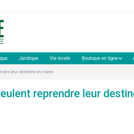
les
ique
Juridique
Vie locale
Boutique en ligne
rendre leur destinée en mains
veulent reprendre leur desti