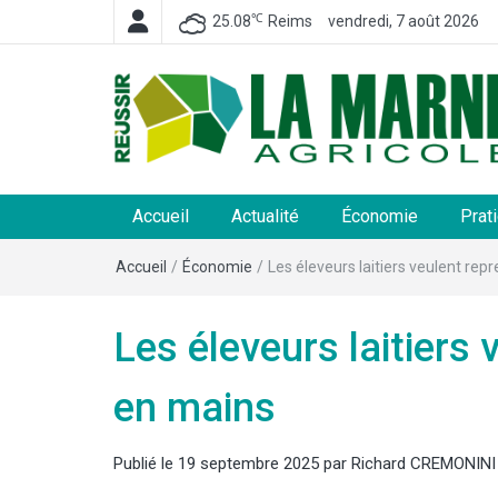
℃
25.08
Reims
vendredi, 7 août 2026
La Marne Agricole
Hebdomadaire départemental d'informations généra
et rurales
Accueil
Actualité
Économie
Prat
Accueil
/
Économie
/
Les éleveurs laitiers veulent rep
Les éleveurs laitiers 
en mains
Publié le
19 septembre 2025
par
Richard CREMONINI