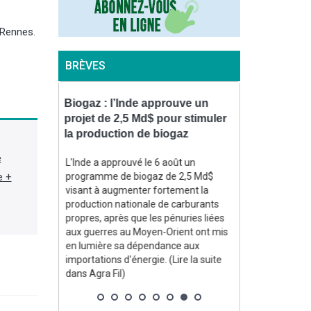
 Rennes.
BRÈVES
 Pommery
Biogaz : l’Inde approuve un
Viandes : en
d avec
projet de 2,5 Md$ pour stimuler
des importat
inancé
la production de biogaz
poids dans 
e
 Maison
L'Inde a approuvé le 6 août un
Une récente s
e +
ttée, a
programme de biogaz de 2,5 Md$
FranceAgriMer
visant à augmenter fortement la
(ministère de l
ec le
production nationale de carburants
« dépendance 
n mousseux
propres, après que les pénuries liées
importations »
mais qu'un
aux guerres au Moyen-Orient ont mis
que les import
 été trouvé
en lumière sa dépendance aux
toutes espèce
e financer.
importations d'énergie. (Lire la suite
continué leur 
Business)
dans Agra Fil)
5 %. (Lire la su