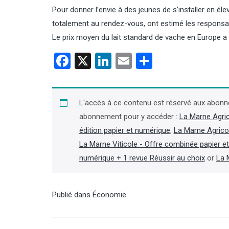
Pour donner l’envie à des jeunes de s’installer en éleva
totalement au rendez-vous, ont estimé les responsa
Le prix moyen du lait standard de vache en Europe 
Facebook
X
LinkedIn
Email
Partager
le ministère table sur une
Chambres d’agriculture : décès
tion française 2026 au
de Jacques Jaouen, ancien
as depuis « au moins
président de la chambre de
L'accès à ce contenu est réservé aux abonn
Bretagne
abonnement pour y accéder :
La Marne Agri
édition papier et numérique
,
La Marne Agrico
 note d’Agreste publiée le 7
Ancien président de la chambre
 ministère de l’Agriculture
d’agriculture du Finistère (2001-2019)
La Marne Viticole - Offre combinée papier e
 la production française de
et de la chambre régionale de
numérique + 1 revue Réussir au choix
or
La 
ain cette année à un niveau
Bretagne (2007-2019), Jacques
observé depuis « au moins
Jaouen est décédé le 4 août, à 66 ans
à 9 Mt, incluant les semences.
« des suites d’une longue maladie »,
mences, elle tomberait même
apprend-on dans la presse locale.
Publié dans
Économie
Mt. Si ce volume se
(Lire la suite dans l'Agra Fil)
it, il s’agirait d’une chute
 de la production nationale de