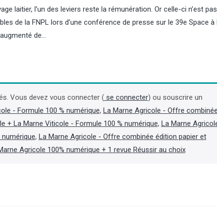
ge laitier, l’un des leviers reste la rémunération. Or celle-ci n’est pas
bles de la FNPL lors d’une conférence de presse sur le 39e Space à
a augmenté de…
Contrôles : les inspecteurs de
Champagne : Maison
l’environnement de l’OFB
ne trouve pas d'accor
bientôt équipés de caméras
Henkell mais s'est ref
és. Vous devez vous connecter (
se connecter
) ou souscrire un
piétons
cole - Formule 100 % numérique
,
La Marne Agricole - Offre combiné
La maison de champagne
le + La Marne Viticole - Formule 100 % numérique
,
La Marne Agricol
Pommery, fortement ende
En vertu d’un décret paru au Journal
annoncé le 5 août que les
officiel le 31 juillet, les inspecteurs de
t numérique
,
La Marne Agricole - Offre combinée édition papier et
négociations exclusives av
l’environnement de l’OFB peuvent
Marne Agricole 100% numérique + 1 revue Réussir au choix
fabricant allemand de vi
disposer d’une caméra piéton afin de
Henkell n'ont pas abouti, 
,
« procéder à un enregistrement
protocole de conciliation a
audiovisuel de leurs interventions
avec ses créanciers pour s
lorsque se produit ou est susceptible
(Lire la suite dans l'Agra 
de se produire un incident ». (Lire la
suite dans l'Agra Fil)