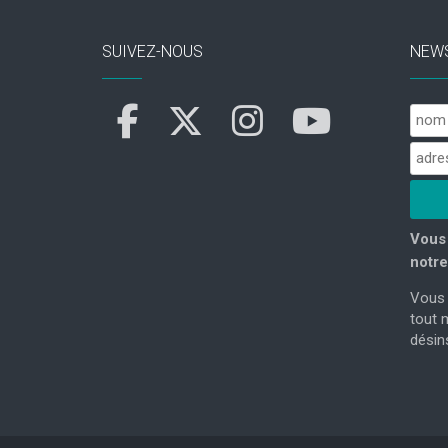
SUIVEZ-NOUS
NEW
Vous 
notre
Vous 
tout 
désins