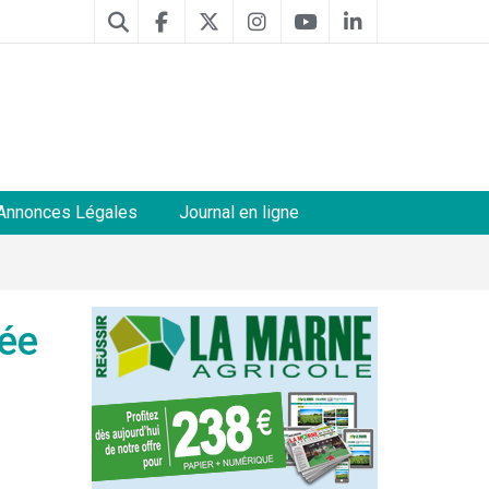
Annonces Légales
Journal en ligne
née