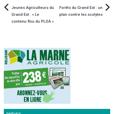
Navigation
Jeunes Agriculteurs du
Forêts du Grand Est : un
Grand Est : « Le
plan contre les scolytes
de
contenu flou du PLOA »
l’article