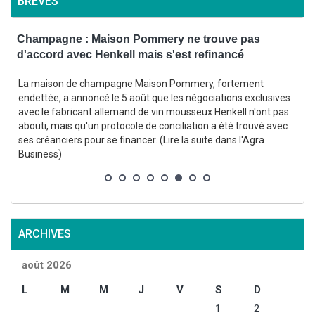
BRÈVES
Champagne : Maison Pommery ne trouve pas
B
d'accord avec Henkell mais s'est refinancé
s
La maison de champagne Maison Pommery, fortement
endettée, a annoncé le 5 août que les négociations exclusives
avec le fabricant allemand de vin mousseux Henkell n'ont pas
abouti, mais qu'un protocole de conciliation a été trouvé avec
ses créanciers pour se financer. (Lire la suite dans l'Agra
i
Business)
ARCHIVES
août 2026
L
M
M
J
V
S
D
1
2