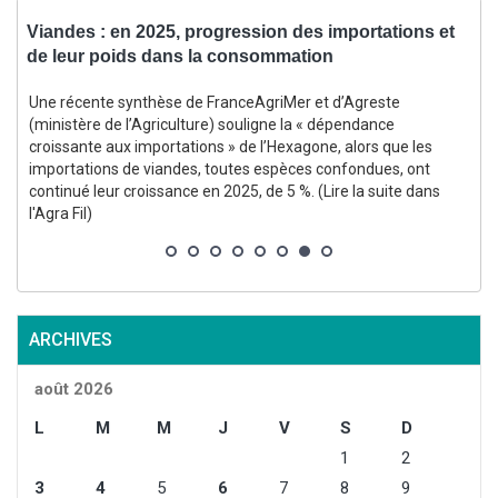
Viandes : en 2025, progression des importations et
I
de leur poids dans la consommation
l
Une récente synthèse de FranceAgriMer et d’Agreste
(ministère de l’Agriculture) souligne la « dépendance
croissante aux importations » de l’Hexagone, alors que les
importations de viandes, toutes espèces confondues, ont
continué leur croissance en 2025, de 5 %. (Lire la suite dans
l'Agra Fil)
ARCHIVES
août 2026
L
M
M
J
V
S
D
1
2
3
4
5
6
7
8
9