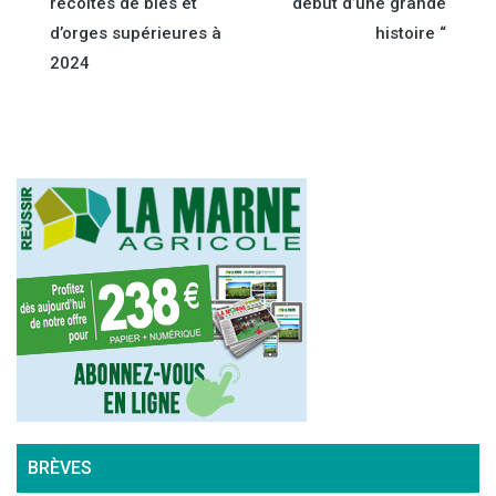
récoltes de blés et
début d’une grande
de
d’orges supérieures à
histoire “
2024
l’article
BRÈVES