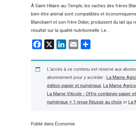
À Saint-Hilaire-au-Temple, les vaches des frères Bl
bien-être animal sont compatibles et économiquemen
Blanckaert et son frère Didier, produisent du lait qu
résultat sur la qualité nutritionnelle. Le…
Facebook
X
LinkedIn
Email
Partager
L'accès à ce contenu est réservé aux abonn
abonnement pour y accéder :
La Marne Agri
édition papier et numérique
,
La Marne Agrico
La Marne Viticole - Offre combinée papier e
numérique + 1 revue Réussir au choix
or
La 
Publié dans
Économie