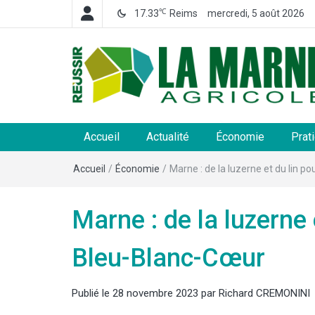
℃
17.33
Reims
mercredi, 5 août 2026
La Marne Agricole
Hebdomadaire départemental d'informations généra
et rurales
Accueil
Actualité
Économie
Prat
Accueil
/
Économie
/
Marne : de la luzerne et du lin p
Marne : de la luzerne 
Bleu-Blanc-Cœur
Publié le
28 novembre 2023
par
Richard CREMONINI