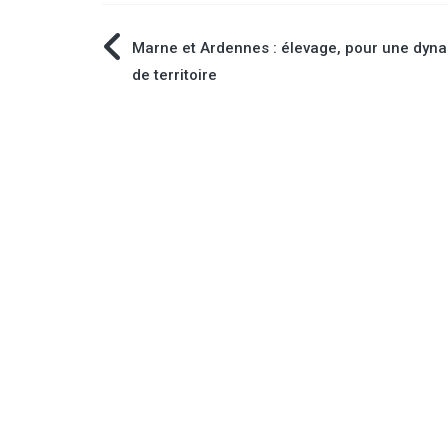
Navigation
Marne et Ardennes : élevage, pour une dyn
de territoire
de
l’article