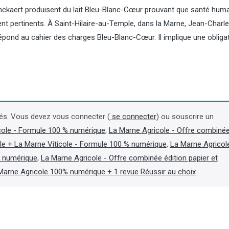
anckaert produisent du lait Bleu-Blanc-Cœur prouvant que santé huma
t pertinents. À Saint-Hilaire-au-Temple, dans la Marne, Jean-Charl
i répond au cahier des charges Bleu-Blanc-Cœur. Il implique une obliga
Plantes sauvages : les
Bovins : l’orthobunya
cueilleurs professionnels
également détecté dan
alertent sur les effets des
la France et en Allem
canicules
és. Vous devez vous connecter (
se connecter
) ou souscrire un
Le nouveau virus récemm
cole - Formule 100 % numérique
,
La Marne Agricole - Offre combiné
sur des vaches laitières 
L’Association française des
Suisse est également pré
professionnels de la cueillette de
le + La Marne Viticole - Formule 100 % numérique
,
La Marne Agricol
l’est de la France et en Al
plantes sauvages (AFC) alerte, dans
t numérique
,
La Marne Agricole - Offre combinée édition papier et
rapporte la plateforme
un communiqué du 23 juillet, sur les
Epidémiosurveillance en s
Marne Agricole 100% numérique + 1 revue Réussir au choix
conséquences « majeures » des
animale (ESA) dans une n
canicules et de la sécheresse sur les
août. (Lire la suite dans l'A
plantes sauvages et l’activité des
cueilleurs professionnels. (Lire la suite
dans l'Agra Fil)