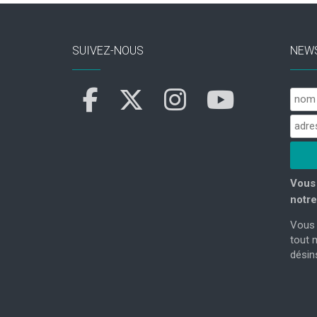
SUIVEZ-NOUS
NEW
Vous 
notre
Vous 
tout 
désins