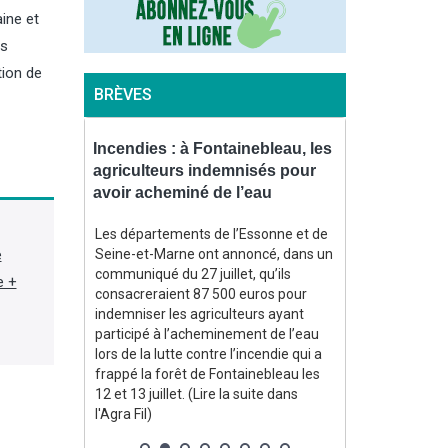
ine et
es
tion de
BRÈVES
virus
Incendies : à Fontainebleau, les
Ours : en Ari
s l’est de
agriculteurs indemnisés pour
suspend de
agne
avoir acheminé de l’eau
arrêtés d’e
ent détecté
Les départements de l’Essonne et de
Après une prem
e
malades en
Seine-et-Marne ont annoncé, dans un
juillet, le trib
sent dans
communiqué du 27 juillet, qu’ils
Toulouse a de 
e +
lemagne,
consacreraient 87 500 euros pour
août en référé,
indemniser les agriculteurs ayant
la préfecture d
anté
participé à l’acheminement de l’eau
autoriser l’ef
ote du 5
lors de la lutte contre l’incendie qui a
des ours dans l
gra Fil)
frappé la forêt de Fontainebleau les
apprend-on dan
12 et 13 juillet. (Lire la suite dans
payant). (Lire l
l'Agra Fil)