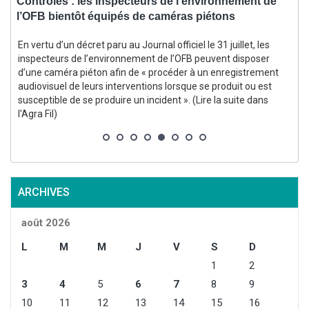
,
Contrôles : les inspecteurs de l’environnement de
l’OFB bientôt équipés de caméras piétons
d
En vertu d’un décret paru au Journal officiel le 31 juillet, les
inspecteurs de l’environnement de l’OFB peuvent disposer
d’une caméra piéton afin de « procéder à un enregistrement
audiovisuel de leurs interventions lorsque se produit ou est
susceptible de se produire un incident ». (Lire la suite dans
s
l'Agra Fil)
ARCHIVES
août 2026
L
M
M
J
V
S
D
1
2
3
4
5
6
7
8
9
10
11
12
13
14
15
16