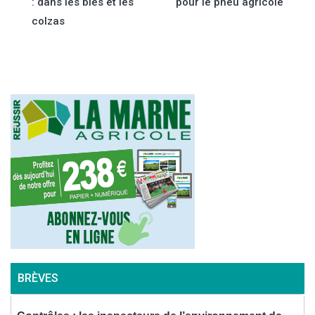
: dans les blés et les
pour le pneu agricole
de
colzas
l’article
BRÈVES