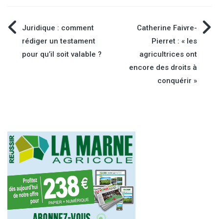
Navigation
Juridique : comment
Catherine Faivre-
rédiger un testament
Pierret : « les
de
pour qu’il soit valable ?
agricultrices ont
encore des droits à
l’article
conquérir »