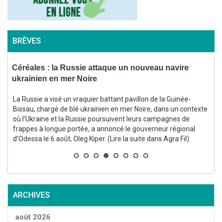
BRÈVES
Céréales : la Russie attaque un nouveau navire
ukrainien en mer Noire
f
La Russie a visé un vraquier battant pavillon de la Guinée-
Bissau, chargé de blé ukrainien en mer Noire, dans un contexte
où l’Ukraine et la Russie poursuivent leurs campagnes de
(
frappes à longue portée, a annoncé le gouverneur régional
d’Odessa le 6 août, Oleg Kiper. (Lire la suite dans Agra Fil)
p
ARCHIVES
g
p
août 2026