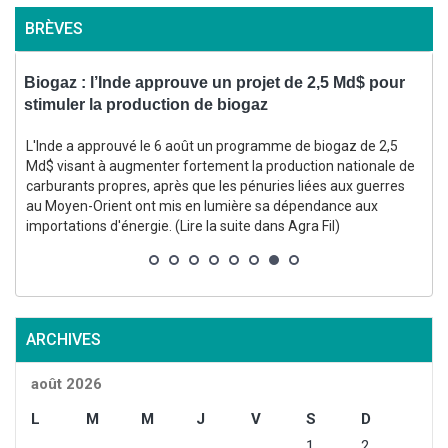
BRÈVES
Biogaz : l’Inde approuve un projet de 2,5 Md$ pour
V
stimuler la production de biogaz
L'Inde a approuvé le 6 août un programme de biogaz de 2,5
Md$ visant à augmenter fortement la production nationale de
carburants propres, après que les pénuries liées aux guerres
au Moyen-Orient ont mis en lumière sa dépendance aux
importations d'énergie. (Lire la suite dans Agra Fil)
l
ARCHIVES
août 2026
L
M
M
J
V
S
D
1
2