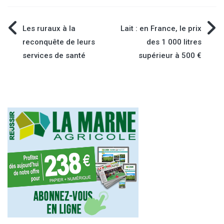
Navigation
Les ruraux à la
Lait : en France, le prix
reconquête de leurs
des 1 000 litres
de
services de santé
supérieur à 500 €
l’article