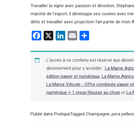
Travailler la vigne avec passion et dévotion, Stépha
marché de l’export, il développe ses cuvées avec minu
défis et travailler avec projection fait partie de mon
Facebook
X
LinkedIn
Email
Partager
es d’agriculture : décès
Contrôles : les inspecteurs de
ques Jaouen, ancien
l’environnement de l’OFB
ent de la chambre de
bientôt équipés de caméras
L'accès à ce contenu est réservé aux abonn
ne
piétons
abonnement pour y accéder :
La Marne Agri
édition papier et numérique
,
La Marne Agrico
président de la chambre
En vertu d’un décret paru au Journal
lture du Finistère (2001-2019)
officiel le 31 juillet, les inspecteurs de
La Marne Viticole - Offre combinée papier e
a chambre régionale de
l’environnement de l’OFB peuvent
numérique + 1 revue Réussir au choix
or
La 
e (2007-2019), Jacques
disposer d’une caméra piéton afin de
st décédé le 4 août, à 66 ans,
« procéder à un enregistrement
ites d’une longue maladie »,
audiovisuel de leurs interventions
on dans la presse locale.
lorsque se produit ou est susceptible
Publié dans
Pratique
Tagged
Champagne
,
pera pellen
suite dans l'Agra Fil)
de se produire un incident ». (Lire la
suite dans l'Agra Fil)