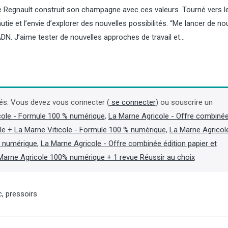
ne Regnault construit son champagne avec ces valeurs. Tourné vers l
tie et l’envie d’explorer des nouvelles possibilités. “Me lancer de n
 ADN. J’aime tester de nouvelles approches de travail et…
Champagne : Maison Pommery
Biogaz : l’Inde appro
ne trouve pas d'accord avec
projet de 2,5 Md$ pour
Henkell mais s'est refinancé
la production de biog
és. Vous devez vous connecter (
se connecter
) ou souscrire un
cole - Formule 100 % numérique
,
La Marne Agricole - Offre combiné
La maison de champagne Maison
L'Inde a approuvé le 6 aoû
le + La Marne Viticole - Formule 100 % numérique
,
La Marne Agricol
Pommery, fortement endettée, a
programme de biogaz de 
annoncé le 5 août que les
visant à augmenter forte
t numérique
,
La Marne Agricole - Offre combinée édition papier et
négociations exclusives avec le
production nationale de c
Marne Agricole 100% numérique + 1 revue Réussir au choix
fabricant allemand de vin mousseux
propres, après que les pén
Henkell n'ont pas abouti, mais qu'un
aux guerres au Moyen-Ori
protocole de conciliation a été trouvé
en lumière sa dépendance
avec ses créanciers pour se financer.
importations d'énergie. (Lir
c
,
pressoirs
(Lire la suite dans l'Agra Business)
dans Agra Fil)