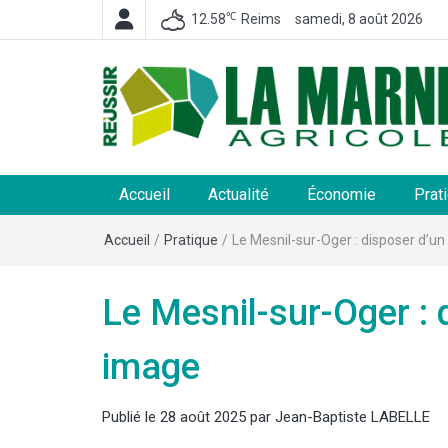
℃
12.58
Reims
samedi, 8 août 2026
La Marne Agricole
Hebdomadaire départemental d'informations généra
et rurales
Accueil
Actualité
Économie
Prat
Accueil
/
Pratique
/
Le Mesnil-sur-Oger : disposer d’un
Le Mesnil-sur-Oger : 
image
Publié le
28 août 2025
par
Jean-Baptiste LABELLE