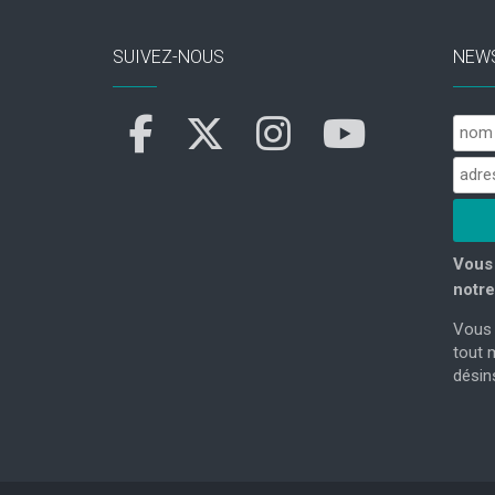
SUIVEZ-NOUS
NEW
Vous 
notre
Vous 
tout 
désins