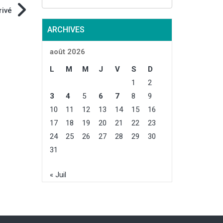
à l’an dernier (
rivé
niveau record),
à la moyenne 
ARCHIVES
Concernant la
féculerie, la s
août 2026
10 000 ha, et l
421 000 t, soit 
L
M
M
J
V
S
D
1
2
3
4
5
6
7
8
9
10
11
12
13
14
15
16
17
18
19
20
21
22
23
24
25
26
27
28
29
30
31
« Juil