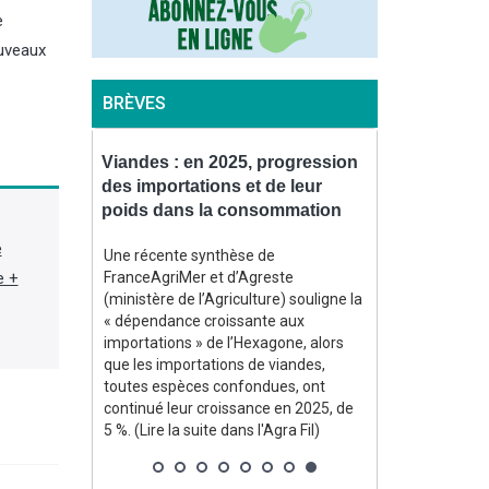
e
ouveaux
BRÈVES
uve un
Viandes : en 2025, progression
Pommes de te
 stimuler
des importations et de leur
prévoit des
az
poids dans la consommation
bas depuis 
e
t un
Une récente synthèse de
Dans sa note d
e +
2,5 Md$
FranceAgriMer et d’Agreste
août, consacré
ment la
(ministère de l’Agriculture) souligne la
Agreste (minist
arburants
« dépendance croissante aux
estime à un pe
uries liées
importations » de l’Hexagone, alors
rendements m
ent ont mis
que les importations de viandes,
2026 de pomme
 aux
toutes espèces confondues, ont
conservation e
e la suite
continué leur croissance en 2025, de
l’un des plus f
5 %. (Lire la suite dans l'Agra Fil)
1996. Sur une 
les volumes at
environ, en rec