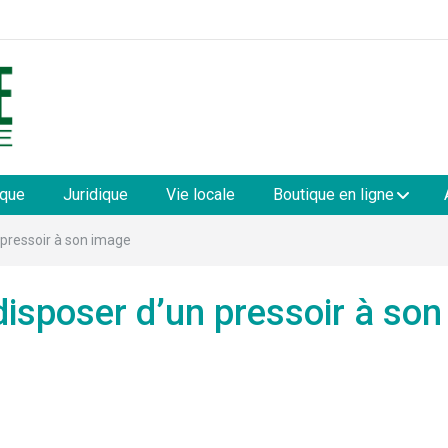
les
ique
Juridique
Vie locale
Boutique en ligne
 pressoir à son image
disposer d’un pressoir à son