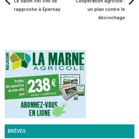
Navigation
Le salon Viti Vini se
Coopération agricole :
rapproche à Epernay
un plan contre le
de
décrochage
l’article
BRÈVES