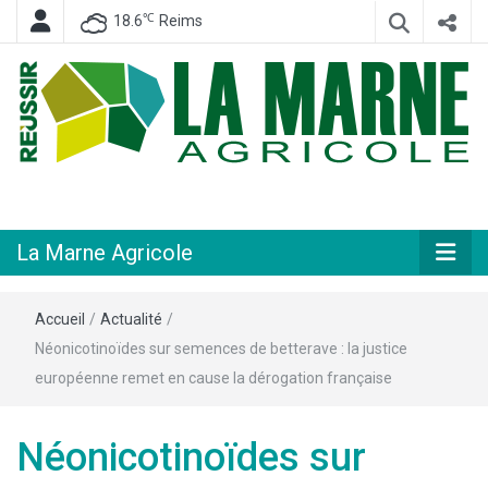
℃
18.6
Reims
Hebdomadaire départemental d'informations générales et rurales
La Marne
Agricole
La Marne Agricole
Accueil
/
Actualité
/
Néonicotinoïdes sur semences de betterave : la justice
européenne remet en cause la dérogation française
Néonicotinoïdes sur