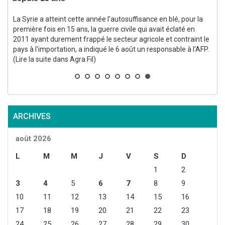
La Syrie a atteint cette année l'autosuffisance en blé, pour la
première fois en 15 ans, la guerre civile qui avait éclaté en
2011 ayant durement frappé le secteur agricole et contraint le
(
pays à l'importation, a indiqué le 6 août un responsable à l'AFP.
l
(Lire la suite dans Agra Fil)
ARCHIVES
août 2026
L
M
M
J
V
S
D
1
2
3
4
5
6
7
8
9
10
11
12
13
14
15
16
17
18
19
20
21
22
23
24
25
26
27
28
29
30