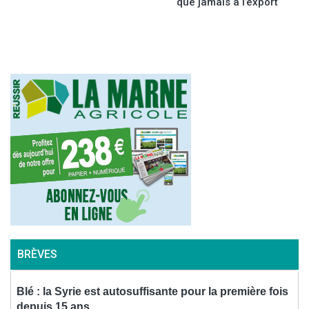
de
que jamais à l’export
l’article
BRÈVES
ix
Blé : la Syrie est autosuffisante pour la première fois
P
depuis 15 ans