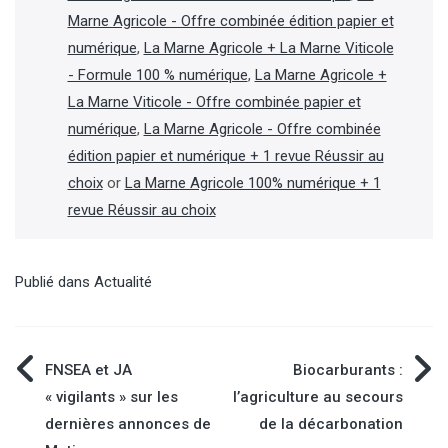
Marne Agricole - Offre combinée édition papier et
numérique
,
La Marne Agricole + La Marne Viticole
- Formule 100 % numérique
,
La Marne Agricole +
La Marne Viticole - Offre combinée papier et
numérique
,
La Marne Agricole - Offre combinée
édition papier et numérique + 1 revue Réussir au
choix
or
La Marne Agricole 100% numérique + 1
revue Réussir au choix
Publié dans
Actualité
Navigation
FNSEA et JA
Biocarburants :
« vigilants » sur les
l’agriculture au secours
de
dernières annonces de
de la décarbonation