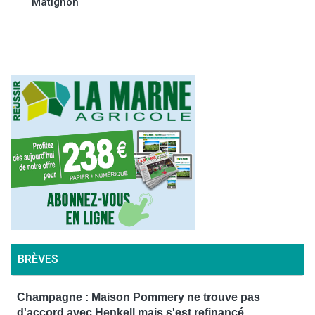
Matignon
l’article
BRÈVES
Champagne : Maison Pommery ne trouve pas
B
d'accord avec Henkell mais s'est refinancé
s