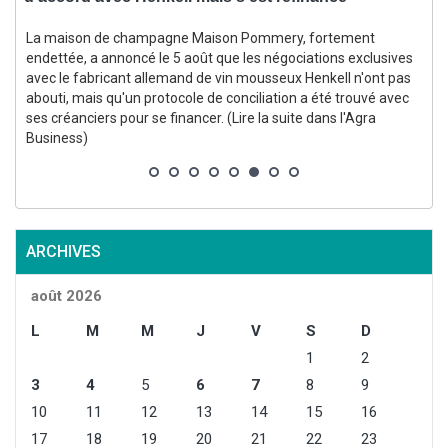
La maison de champagne Maison Pommery, fortement
endettée, a annoncé le 5 août que les négociations exclusives
avec le fabricant allemand de vin mousseux Henkell n'ont pas
abouti, mais qu'un protocole de conciliation a été trouvé avec
ses créanciers pour se financer. (Lire la suite dans l'Agra
i
Business)
ARCHIVES
août 2026
L
M
M
J
V
S
D
1
2
3
4
5
6
7
8
9
10
11
12
13
14
15
16
17
18
19
20
21
22
23