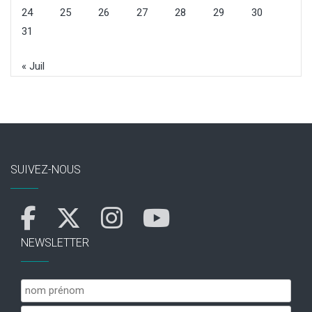
24
25
26
27
28
29
30
31
« Juil
SUIVEZ-NOUS
NEWSLETTER