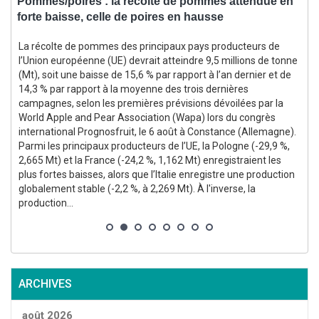
Pommes/poires : la récolte de pommes attendue en
M
forte baisse, celle de poires en hausse
2
s
La récolte de pommes des principaux pays producteurs de
l’Union européenne (UE) devrait atteindre 9,5 millions de tonne
(Mt), soit une baisse de 15,6 % par rapport à l’an dernier et de
14,3 % par rapport à la moyenne des trois dernières
campagnes, selon les premières prévisions dévoilées par la
World Apple and Pear Association (Wapa) lors du congrès
international Prognosfruit, le 6 août à Constance (Allemagne).
3
Parmi les principaux producteurs de l’UE, la Pologne (-29,9 %,
2,665 Mt) et la France (-24,2 %, 1,162 Mt) enregistraient les
s
plus fortes baisses, alors que l’Italie enregistre une production
globalement stable (-2,2 %, à 2,269 Mt). À l'inverse, la
production...
ARCHIVES
août 2026