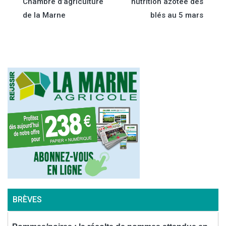
de
Chambre d’agriculture
nutrition azotée des
de la Marne
blés au 5 mars
l’article
BRÈVES