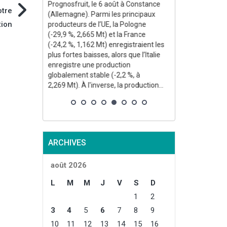
Prognosfruit, le 6 août à Constance
otre
(Allemagne). Parmi les principaux
tion
producteurs de l’UE, la Pologne
(-29,9 %, 2,665 Mt) et la France
(-24,2 %, 1,162 Mt) enregistraient les
plus fortes baisses, alors que l’Italie
enregistre une production
globalement stable (-2,2 %, à
2,269 Mt). À l'inverse, la production...
ARCHIVES
août 2026
L
M
M
J
V
S
D
1
2
3
4
5
6
7
8
9
10
11
12
13
14
15
16