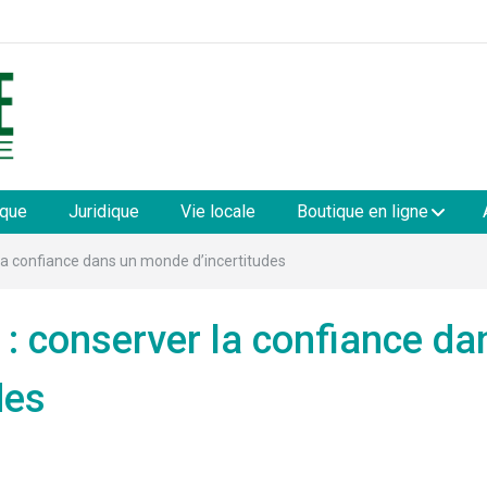
les
ique
Juridique
Vie locale
Boutique en ligne
la confiance dans un monde d’incertitudes
: conserver la confiance da
des