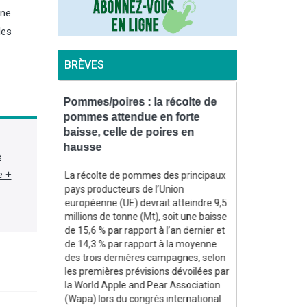
une
les
BRÈVES
ttaque un
Pommes/poires : la récolte de
Biogaz : l’I
ien en
pommes attendue en forte
projet de 2,
baisse, celle de poires en
la productio
hausse
e
er battant
L'Inde a appro
e +
au, chargé
programme de 
La récolte de pommes des principaux
ire, dans un
visant à augm
pays producteurs de l’Union
 Russie
production nat
européenne (UE) devrait atteindre 9,5
nes de
propres, après 
millions de tonne (Mt), soit une baisse
a annoncé le
aux guerres a
de 15,6 % par rapport à l’an dernier et
ssa le
en lumière sa
de 14,3 % par rapport à la moyenne
 suite dans
importations d'
des trois dernières campagnes, selon
dans Agra Fil)
les premières prévisions dévoilées par
la World Apple and Pear Association
(Wapa) lors du congrès international