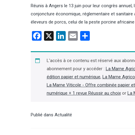
Réunis à Angers le 13 juin pour leur congrès annuel,
conjoncture économique, réglementaire et sanitaire a
éleveurs de porcs, celui de la peste porcine africaine 
Facebook
X
LinkedIn
Email
Partager
es d’agriculture : décès
Contrôles : les inspecteurs de
ques Jaouen, ancien
l’environnement de l’OFB
ent de la chambre de
bientôt équipés de caméras
L'accès à ce contenu est réservé aux abonn
ne
piétons
abonnement pour y accéder :
La Marne Agri
édition papier et numérique
,
La Marne Agrico
président de la chambre
En vertu d’un décret paru au Journal
lture du Finistère (2001-2019)
officiel le 31 juillet, les inspecteurs de
La Marne Viticole - Offre combinée papier e
a chambre régionale de
l’environnement de l’OFB peuvent
numérique + 1 revue Réussir au choix
or
La 
e (2007-2019), Jacques
disposer d’une caméra piéton afin de
st décédé le 4 août, à 66 ans,
« procéder à un enregistrement
ites d’une longue maladie »,
audiovisuel de leurs interventions
on dans la presse locale.
lorsque se produit ou est susceptible
Publié dans
Actualité
suite dans l'Agra Fil)
de se produire un incident ». (Lire la
suite dans l'Agra Fil)