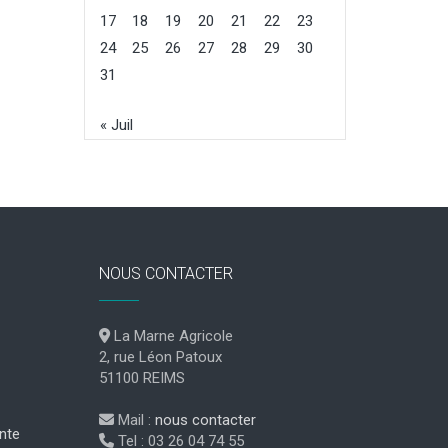
17
18
19
20
21
22
23
24
25
26
27
28
29
30
31
« Juil
NOUS CONTACTER
La Marne Agricole
2, rue Léon Patoux
51100 REIMS
Mail :
nous contacter
nte
Tel : 03 26 04 74 55