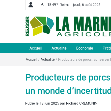
℃
18.49
Reims
jeudi, 6 août 2026
La Marne Agricole
Hebdomadaire départemental d'informations généra
et rurales
Accueil
Actualité
Économie
Prat
Accueil
/
Actualité
/
Producteurs de porcs : conserver 
Producteurs de porcs 
un monde d’incertitu
Publié le
18 juin 2025
par
Richard CREMONINI