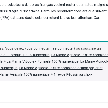
 les producteurs de porcs français veulent rester optimistes malgré 
ussi fragile qu’incertaine. Parmi les nombreux dossiers que suivent 
(PPA) est sans doute celui qui retient le plus leur attention. Car…
Champagne : Maison Pommery
Céréales : la Russie a
ne trouve pas d'accord avec
nouveau navire ukrain
Henkell mais s'est refinancé
mer Noire
és. Vous devez vous connecter (
se connecter
) ou souscrire un
cole - Formule 100 % numérique
,
La Marne Agricole - Offre combiné
La maison de champagne Maison
La Russie a visé un vraqui
le + La Marne Viticole - Formule 100 % numérique
,
La Marne Agricol
Pommery, fortement endettée, a
pavillon de la Guinée-Biss
annoncé le 5 août que les
de blé ukrainien en mer No
t numérique
,
La Marne Agricole - Offre combinée édition papier et
négociations exclusives avec le
contexte où l’Ukraine et la
Marne Agricole 100% numérique + 1 revue Réussir au choix
fabricant allemand de vin mousseux
poursuivent leurs campag
Henkell n'ont pas abouti, mais qu'un
frappes à longue portée, 
protocole de conciliation a été trouvé
gouverneur régional d’Ode
avec ses créanciers pour se financer.
6 août, Oleg Kiper. (Lire la
(Lire la suite dans l'Agra Business)
Agra Fil)