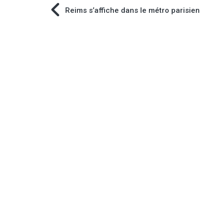
Navigation
Reims s’affiche dans le métro parisien
de
l’article