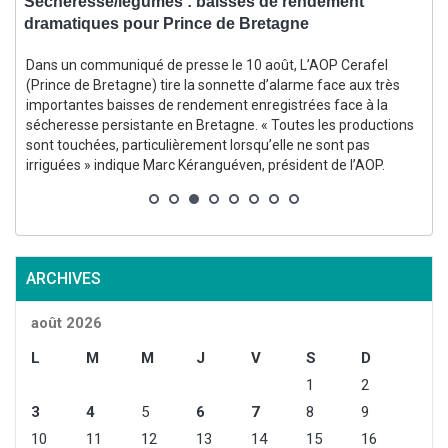
Sécheresse/légumes : baisses de rendement
S
dramatiques pour Prince de Bretagne
Dans un communiqué de presse le 10 août, L’AOP Cerafel
(Prince de Bretagne) tire la sonnette d’alarme face aux très
importantes baisses de rendement enregistrées face à la
-
sécheresse persistante en Bretagne. « Toutes les productions
sont touchées, particulièrement lorsqu’elle ne sont pas
irriguées » indique Marc Kéranguéven, président de l’AOP.
s
ARCHIVES
août 2026
L
M
M
J
V
S
D
1
2
3
4
5
6
7
8
9
10
11
12
13
14
15
16