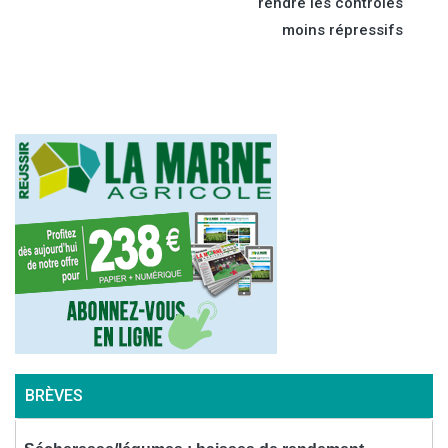
de
rendre les contrôles
moins répressifs
l’article
BRÈVES