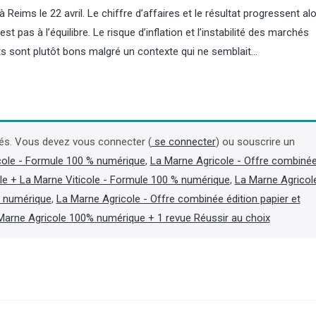
eims le 22 avril. Le chiffre d’affaires et le résultat progressent al
est pas à l’équilibre. Le risque d’inflation et l’instabilité des marchés
ats sont plutôt bons malgré un contexte qui ne semblait…
Incendies : un arrêté pour
Chambres d’agricultur
accélérer les coupes dans les
de Jacques Jaouen, a
forêts sinistrées de Gironde et
président de la chamb
és. Vous devez vous connecter (
se connecter
) ou souscrire un
des Landes
Bretagne
cole - Formule 100 % numérique
,
La Marne Agricole - Offre combiné
le + La Marne Viticole - Formule 100 % numérique
,
La Marne Agricol
La ministre de l’Agriculture, Annie
Ancien président de la c
Genevard, a chargé son
d’agriculture du Finistère
t numérique
,
La Marne Agricole - Offre combinée édition papier et
administration de prendre un arrêté
et de la chambre régional
Marne Agricole 100% numérique + 1 revue Réussir au choix
en application du code forestier,
Bretagne (2007-2019), J
reconnaissant « le sinistre de grande
Jaouen est décédé le 4 aoû
ampleur » des forêts brûlées en
« des suites d’une longue 
Gironde et dans les Landes, indique un
apprend-on dans la presse
communiqué du 6 août. (Lire la suite
(Lire la suite dans l'Agra Fil
dans l'Agra Fil)