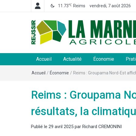
℃
11.73
Reims
vendredi, 7 août 2026
La Marne Agricole
Hebdomadaire départemental d'informations généra
et rurales
Accueil
Actualité
Économie
Prat
Accueil
/
Économie
/
Reims : Groupama Nord-Est affiche
Reims : Groupama Nor
résultats, la climatiqu
Publié le
29 avril 2025
par
Richard CREMONINI