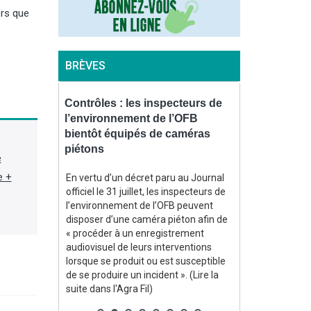
ors que
BRÈVES
e : décès
Contrôles : les inspecteurs de
Champagne 
ncien
l’environnement de l’OFB
ne trouve p
re de
bientôt équipés de caméras
Henkell mais
piétons
e
La maison de
e +
Pommery, fort
hambre
En vertu d’un décret paru au Journal
annoncé le 5 a
 (2001-2019)
officiel le 31 juillet, les inspecteurs de
négociations e
e de
l’environnement de l’OFB peuvent
fabricant all
acques
disposer d’une caméra piéton afin de
Henkell n'ont 
t, à 66 ans,
« procéder à un enregistrement
protocole de co
maladie »,
audiovisuel de leurs interventions
avec ses créan
 locale.
lorsque se produit ou est susceptible
(Lire la suite 
)
de se produire un incident ». (Lire la
suite dans l'Agra Fil)