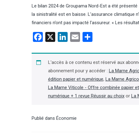
Le bilan 2024 de Groupama Nord-Est a été présenté à R
la sinistralité est en baisse. L’assurance climatique n’
financiers n’ont pas impacté l’assureur. « Les résult
Facebook
X
LinkedIn
Email
Partager
L'accès à ce contenu est réservé aux abonn
abonnement pour y accéder :
La Marne Agri
édition papier et numérique
,
La Marne Agrico
La Marne Viticole - Offre combinée papier e
numérique + 1 revue Réussir au choix
or
La 
Publié dans
Économie