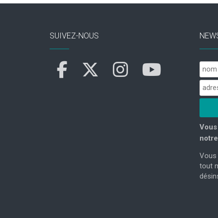
SUIVEZ-NOUS
NEW
Vous 
notre
Vous 
tout 
désins