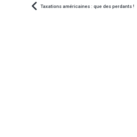
Navigation
Taxations américaines : que des perdants !
de
l’article