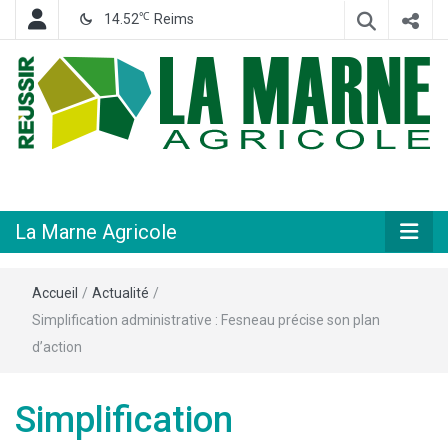
℃
14.52
Reims
Hebdomadaire départemental d'informations générales et rurales
La Marne
Agricole
La Marne Agricole
Accueil
/
Actualité
/
Simplification administrative : Fesneau précise son plan
d’action
Simplification