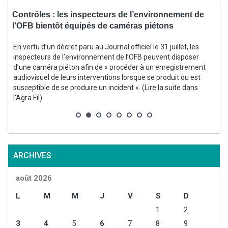
,
Contrôles : les inspecteurs de l’environnement de
l’OFB bientôt équipés de caméras piétons
d
En vertu d’un décret paru au Journal officiel le 31 juillet, les
inspecteurs de l’environnement de l’OFB peuvent disposer
d’une caméra piéton afin de « procéder à un enregistrement
audiovisuel de leurs interventions lorsque se produit ou est
susceptible de se produire un incident ». (Lire la suite dans
s
l'Agra Fil)
ARCHIVES
août 2026
L
M
M
J
V
S
D
1
2
3
4
5
6
7
8
9