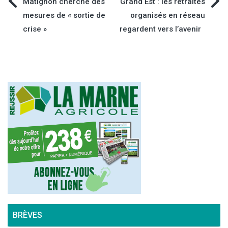
Navigation
Matignon cherche des
Grand Est : les retraités
mesures de « sortie de
organisés en réseau
de
crise »
regardent vers l’avenir
l’article
BRÈVES