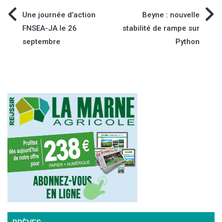
Navigation
Une journée d’action
Beyne : nouvelle
FNSEA-JA le 26
stabilité de rampe sur
de
septembre
Python
l’article