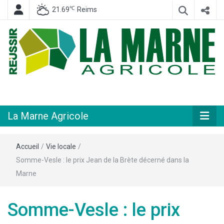
℃
21.69
Reims
Hebdomadaire départemental d'informations générales et rurales
La Marne
Agricole
La Marne Agricole
Accueil
/
Vie locale
/
Somme-Vesle : le prix Jean de la Brète décerné dans la
Marne
Somme-Vesle : le prix