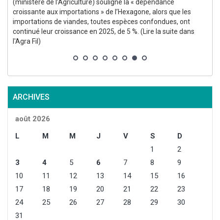
(ministère de l’Agriculture) souligne la « dépendance
croissante aux importations » de l’Hexagone, alors que les
importations de viandes, toutes espèces confondues, ont
continué leur croissance en 2025, de 5 %. (Lire la suite dans
l'Agra Fil)
ARCHIVES
août 2026
L
M
M
J
V
S
D
1
2
3
4
5
6
7
8
9
10
11
12
13
14
15
16
17
18
19
20
21
22
23
24
25
26
27
28
29
30
31