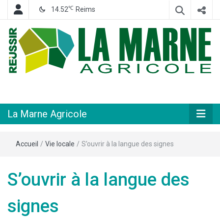
℃
14.52
Reims
Hebdomadaire départemental d'informations générales et rurales
La Marne
Agricole
La Marne Agricole
Accueil
/
Vie locale
/
S’ouvrir à la langue des signes
S’ouvrir à la langue des
signes