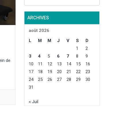
rnier, et de
oyenne
ttendue de
ARCHIVES
 le repli
tout par la
août 2026
e de
, survenue
L
M
M
J
V
S
D
nt...
1
2
3
4
5
6
7
8
9
ein de
10
11
12
13
14
15
16
17
18
19
20
21
22
23
24
25
26
27
28
29
30
31
« Juil