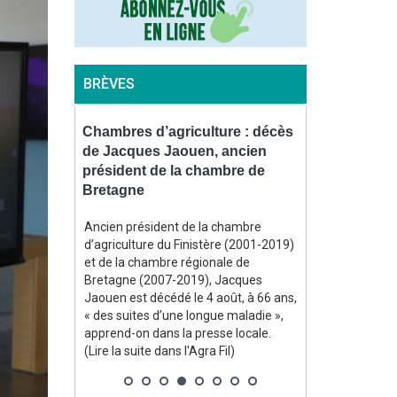
BRÈVES
le sur une
Chambres d’agriculture : décès
Contrôles : 
2026 au
de Jacques Jaouen, ancien
l’environne
moins
président de la chambre de
bientôt équ
Bretagne
piétons
bliée le 7
Ancien président de la chambre
En vertu d’un 
culture
d’agriculture du Finistère (2001-2019)
officiel le 31 j
nçaise de
et de la chambre régionale de
l’environnemen
un niveau
Bretagne (2007-2019), Jacques
disposer d’une
u moins
Jaouen est décédé le 4 août, à 66 ans,
« procéder à u
es semences.
« des suites d’une longue maladie »,
audiovisuel de 
berait même
apprend-on dans la presse locale.
lorsque se pro
e
(Lire la suite dans l'Agra Fil)
de se produire u
ne chute
suite dans l'Agr
nationale de