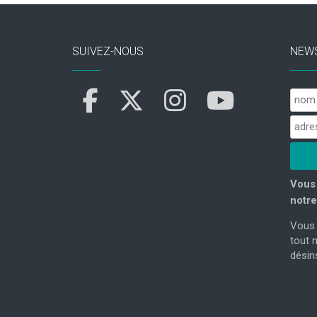
SUIVEZ-NOUS
NEW
Vous 
notre
Vous 
tout 
désins