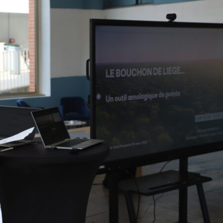
Pommes/poires : la récolte de
Maïs : le ministère tab
pommes attendue en forte
production française 
baisse, celle de poires en
plus bas depuis « au 
hausse
1980 »
La récolte de pommes des principaux
Dans une note d’Agreste pu
pays producteurs de l’Union
août, le ministère de l’Agri
européenne (UE) devrait atteindre 9,5
projette la production fra
millions de tonne (Mt), soit une baisse
maïs grain cette année à 
de 15,6 % par rapport à l’an dernier et
jamais observé depuis « a
de 14,3 % par rapport à la moyenne
1980 », à 9 Mt, incluant l
des trois dernières campagnes, selon
Hors semences, elle tom
les premières prévisions dévoilées par
à 8,821 Mt. Si ce volume s
la World Apple and Pear Association
confirmait, il s’agirait d’u
t
(Wapa) lors du congrès international
annuelle de la production 