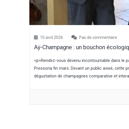
à l’an dernier (qui avait atteint un
niveau record), et de 7,2 % par rapport
à la moyenne quinquennale.
Concernant la pomme de terre de
féculerie, la surface est estimée à
10 000 ha, et la production atteindrait
421 000 t, soit un...
10 avril 2026
Pas de commentaire
Aÿ-Champagne : un bouchon écologiqu
<p>Rendez-vous devenu incontournable dans le pa
Pressoria fin mars. Devant un public avisé, cette
dégustation de champagnes comparative et interact