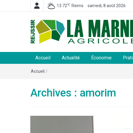
℃
13.72
Reims
samedi, 8 août 2026
La Marne Agricole
Hebdomadaire départemental d'informations généra
et rurales
Accueil
Actualité
Économie
Prat
Accueil
/
Archives : amorim