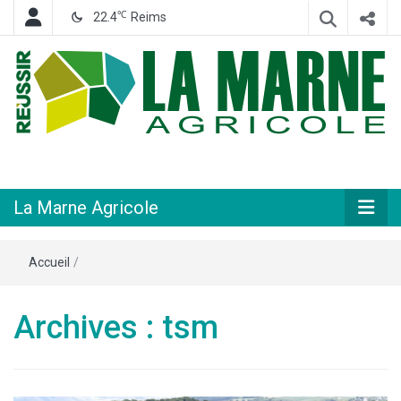
℃
22.4
Reims
Hebdomadaire départemental d'informations générales et rurales
La Marne
Agricole
La Marne Agricole
Accueil
/
Archives : tsm