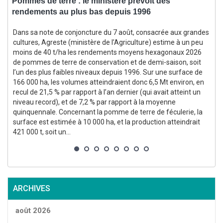
Pommes de terre : le ministère prévoit des
rendements au plus bas depuis 1996
f
Dans sa note de conjoncture du 7 août, consacrée aux grandes
cultures, Agreste (ministère de l’Agriculture) estime à un peu
moins de 40 t/ha les rendements moyens hexagonaux 2026
(
de pommes de terre de conservation et de demi-saison, soit
l’un des plus faibles niveaux depuis 1996. Sur une surface de
166 000 ha, les volumes atteindraient donc 6,5 Mt environ, en
recul de 21,5 % par rapport à l’an dernier (qui avait atteint un
niveau record), et de 7,2 % par rapport à la moyenne
quinquennale. Concernant la pomme de terre de féculerie, la
surface est estimée à 10 000 ha, et la production atteindrait
p
421 000 t, soit un...
g
p
ARCHIVES
août 2026