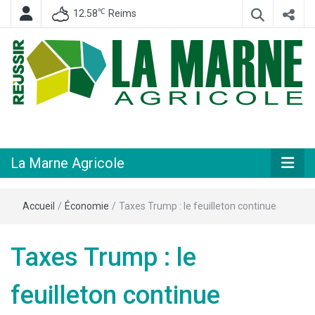
℃
12.58
Reims
Hebdomadaire départemental d'informations générales et rurales
La Marne
Agricole
La Marne Agricole
Accueil
/
Économie
/
Taxes Trump : le feuilleton continue
Taxes Trump : le
feuilleton continue