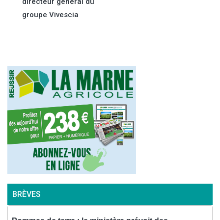
de
directeur général du
groupe Vivescia
l’article
BRÈVES