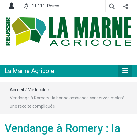
℃
11.11
Reims
Hebdomadaire départemental d'informations générales et rurales
La Marne
Agricole
La Marne Agricole
Accueil
/
Vie locale
/
Vendange à Romery : la bonne ambiance conservée malgré
une récolte compliquée
Vendange à Romery : la