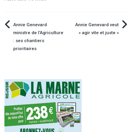
Navigation
Annie Genevard
Annie Genevard veut
ministre de l’Agriculture
« agir vite et juste »
de
: ses chantiers
prioritaires
l’article