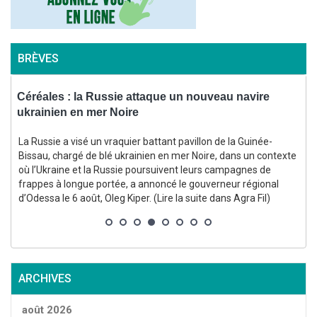
BRÈVES
Céréales : la Russie attaque un nouveau navire
ukrainien en mer Noire
f
La Russie a visé un vraquier battant pavillon de la Guinée-
Bissau, chargé de blé ukrainien en mer Noire, dans un contexte
où l’Ukraine et la Russie poursuivent leurs campagnes de
(
frappes à longue portée, a annoncé le gouverneur régional
d’Odessa le 6 août, Oleg Kiper. (Lire la suite dans Agra Fil)
p
ARCHIVES
g
p
août 2026