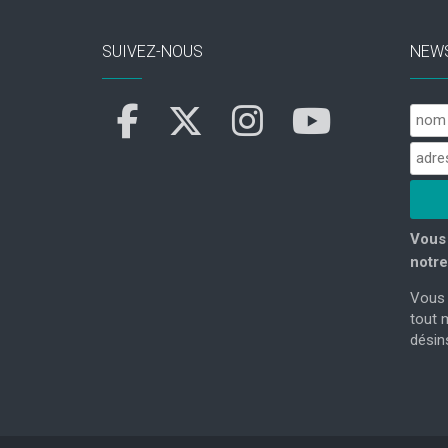
SUIVEZ-NOUS
NEW
Vous 
notre
Vous 
tout 
désins