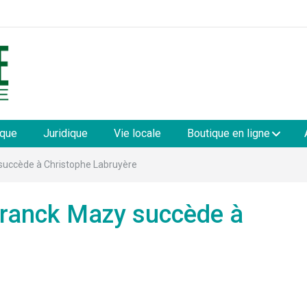
les
ique
Juridique
Vie locale
Boutique en ligne
y succède à Christophe Labruyère
 Franck Mazy succède à
e