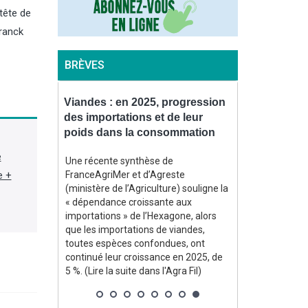
tête de
Franck
BRÈVES
uve un
Viandes : en 2025, progression
Pommes de te
 stimuler
des importations et de leur
prévoit des
az
poids dans la consommation
bas depuis 
e
t un
Une récente synthèse de
Dans sa note d
e +
2,5 Md$
FranceAgriMer et d’Agreste
août, consacré
ment la
(ministère de l’Agriculture) souligne la
Agreste (minist
arburants
« dépendance croissante aux
estime à un pe
uries liées
importations » de l’Hexagone, alors
rendements m
ent ont mis
que les importations de viandes,
2026 de pomme
 aux
toutes espèces confondues, ont
conservation e
e la suite
continué leur croissance en 2025, de
l’un des plus f
5 %. (Lire la suite dans l'Agra Fil)
1996. Sur une 
les volumes at
environ, en rec