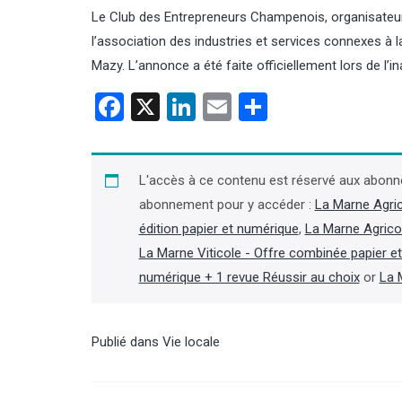
Le Club des Entrepreneurs Champenois, organisateur 
l’association des industries et services connexes à l
Mazy. L’annonce a été faite officiellement lors de l’in
Facebook
X
LinkedIn
Email
Partager
es d’agriculture : décès
Contrôles : les inspecteurs de
ques Jaouen, ancien
l’environnement de l’OFB
ent de la chambre de
bientôt équipés de caméras
L'accès à ce contenu est réservé aux abonn
ne
piétons
abonnement pour y accéder :
La Marne Agri
édition papier et numérique
,
La Marne Agrico
président de la chambre
En vertu d’un décret paru au Journal
lture du Finistère (2001-2019)
officiel le 31 juillet, les inspecteurs de
La Marne Viticole - Offre combinée papier e
a chambre régionale de
l’environnement de l’OFB peuvent
numérique + 1 revue Réussir au choix
or
La 
e (2007-2019), Jacques
disposer d’une caméra piéton afin de
st décédé le 4 août, à 66 ans,
« procéder à un enregistrement
ites d’une longue maladie »,
audiovisuel de leurs interventions
on dans la presse locale.
lorsque se produit ou est susceptible
Publié dans
Vie locale
suite dans l'Agra Fil)
de se produire un incident ». (Lire la
suite dans l'Agra Fil)