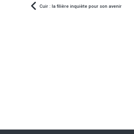
Navigation
Cuir : la filière inquiète pour son avenir
de
l’article