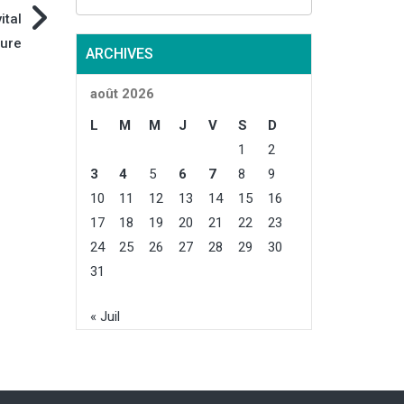
à l’an dernier (
ital
niveau record),
à la moyenne 
ture
ARCHIVES
Concernant la
féculerie, la s
août 2026
10 000 ha, et l
421 000 t, soit 
L
M
M
J
V
S
D
1
2
3
4
5
6
7
8
9
10
11
12
13
14
15
16
17
18
19
20
21
22
23
24
25
26
27
28
29
30
31
« Juil