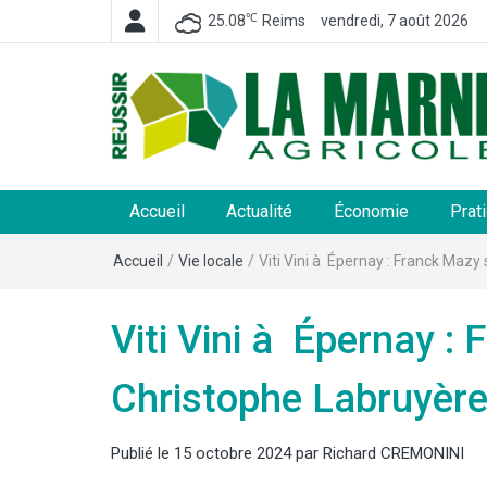
℃
25.08
Reims
vendredi, 7 août 2026
La Marne Agricole
Hebdomadaire départemental d'informations généra
et rurales
Accueil
Actualité
Économie
Prat
Accueil
/
Vie locale
/
Viti Vini à Épernay : Franck Maz
Viti Vini à Épernay :
Christophe Labruyèr
Publié le
15 octobre 2024
par
Richard CREMONINI