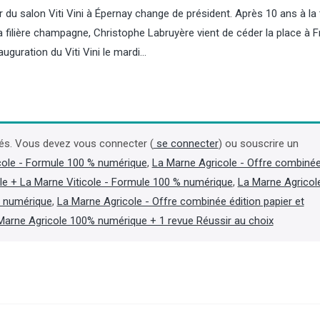
du salon Viti Vini à Épernay change de président. Après 10 ans à la 
a filière champagne, Christophe Labruyère vient de céder la place à 
auguration du Viti Vini le mardi…
Champagne : Maison Pommery
Biogaz : l’Inde appro
ne trouve pas d'accord avec
projet de 2,5 Md$ pour
Henkell mais s'est refinancé
la production de biog
és. Vous devez vous connecter (
se connecter
) ou souscrire un
cole - Formule 100 % numérique
,
La Marne Agricole - Offre combiné
La maison de champagne Maison
L'Inde a approuvé le 6 aoû
le + La Marne Viticole - Formule 100 % numérique
,
La Marne Agricol
Pommery, fortement endettée, a
programme de biogaz de 
annoncé le 5 août que les
visant à augmenter forte
t numérique
,
La Marne Agricole - Offre combinée édition papier et
négociations exclusives avec le
production nationale de c
Marne Agricole 100% numérique + 1 revue Réussir au choix
fabricant allemand de vin mousseux
propres, après que les pén
Henkell n'ont pas abouti, mais qu'un
aux guerres au Moyen-Ori
protocole de conciliation a été trouvé
en lumière sa dépendance
avec ses créanciers pour se financer.
importations d'énergie. (Lir
(Lire la suite dans l'Agra Business)
dans Agra Fil)