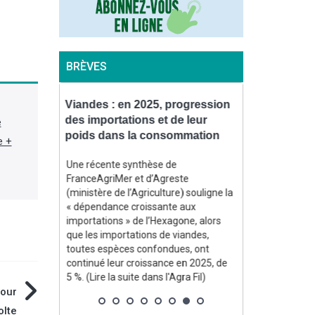
BRÈVES
uve un
Viandes : en 2025, progression
Incendies : 
 stimuler
des importations et de leur
accélérer le
e
az
poids dans la consommation
forêts sinis
e +
des Landes
t un
Une récente synthèse de
2,5 Md$
FranceAgriMer et d’Agreste
La ministre de 
ment la
(ministère de l’Agriculture) souligne la
Genevard, a c
arburants
« dépendance croissante aux
administration
uries liées
importations » de l’Hexagone, alors
en application 
ent ont mis
que les importations de viandes,
reconnaissant 
 aux
toutes espèces confondues, ont
ampleur » des 
e la suite
continué leur croissance en 2025, de
Gironde et dan
5 %. (Lire la suite dans l'Agra Fil)
communiqué du 
pour
dans l'Agra Fil)
olte