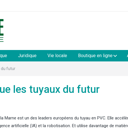
les
ique
Juridique
Vie locale
Boutique en ligne
x du futur
ique les tuyaux du futur
s la Marne est un des leaders européens du tuyau en PVC. Elle accélèr
gence artificielle (IA) et la robotisation. Et utilise davantage de matiè