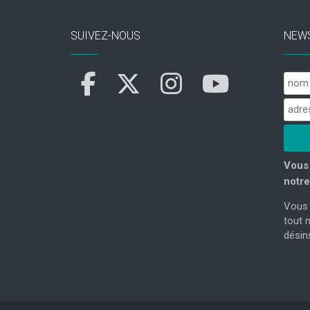
SUIVEZ-NOUS
NEW
Vous 
notre
Vous 
tout 
désins