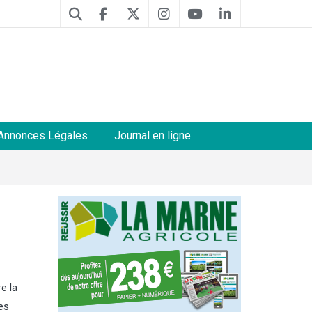
Annonces Légales
Journal en ligne
e la
res