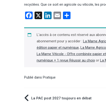
recyclées. Que ce soit en agricole ou viticole, les pro
Facebook
X
LinkedIn
Email
Partager
L'accès à ce contenu est réservé aux abonn
agne : Maison Pommery
Céréales : la Russie attaque un
uve pas d'accord avec
nouveau navire ukrainien en
abonnement pour y accéder :
La Marne Agri
 mais s'est refinancé
mer Noire
édition papier et numérique
,
La Marne Agrico
La Marne Viticole - Offre combinée papier e
on de champagne Maison
La Russie a visé un vraquier battant
numérique + 1 revue Réussir au choix
or
La 
, fortement endettée, a
pavillon de la Guinée-Bissau, chargé
le 5 août que les
de blé ukrainien en mer Noire, dans un
ions exclusives avec le
contexte où l’Ukraine et la Russie
nt allemand de vin mousseux
poursuivent leurs campagnes de
Publié dans
Pratique
n'ont pas abouti, mais qu'un
frappes à longue portée, a annoncé le
e de conciliation a été trouvé
gouverneur régional d’Odessa le
 créanciers pour se financer.
6 août, Oleg Kiper. (Lire la suite dans
 suite dans l'Agra Business)
Agra Fil)
Navigation
La PAC post 2027 toujours en débat