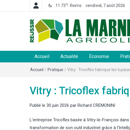
℃
11.73
Reims
vendredi, 7 août 2026
La Marne Agricole
Hebdomadaire départemental d'informations généra
et rurales
Accueil
Actualité
Économie
Prat
Accueil
/
Pratique
/
Vitry : Tricoflex fabrique les tuyau
Vitry : Tricoflex fabr
Publié le
30 juin 2026
par
Richard CREMONINI
L’entreprise Tricoflex basée à Vitry-le-François dan
transformation de son outil industriel grâce à l’Intelli